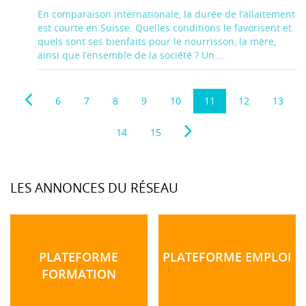
En comparaison internationale, la durée de l’allaitement
est courte en Suisse. Quelles conditions le favorisent et
quels sont ses bienfaits pour le nourrisson, la mère,
ainsi que l’ensemble de la société ? Un ...
6
7
8
9
10
11
12
13
14
15
LES ANNONCES DU RÉSEAU
PLATEFORME
PLATEFORME EMPLOI
FORMATION