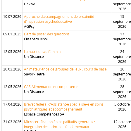
HévivA
septembre
2026
10.07.2026
Approche d’accompagnement de proximité
15
d’inspiration psychoéducative
septembre
AGPsy
2026
09.01.2025
L’art de poser des questions
17
Élisabeth Ripoll
septembre
2026
12.05.2026
La nutrition au féminin
24
UniDistance
septembre
2026
20.03.2026
Animateur·trice de groupes de jeux : cours de base
26
Savoir-Hêtre
septembre
2026
12.05.2026
CAS Alimentation et comportement
28
UniDistance
septembre
2026
17.04.2026
Brevet fédéral d’Assistant-e spécialisé-e en soins
5 octobre
psychiatriques et accompagnement
2026
Espace Compétences SA
31.03.2026
Microcertification Soins palliatifs généraux :
12 octobre
intégration des principes fondamentaux
2026