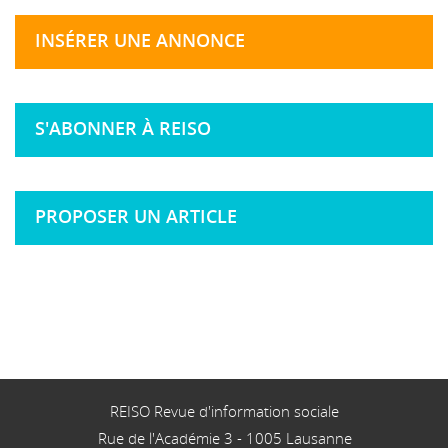
INSÉRER UNE ANNONCE
S'ABONNER À REISO
PROPOSER UN ARTICLE
REISO Revue d'information sociale
Rue de l'Académie 3
-
1005
Lausanne