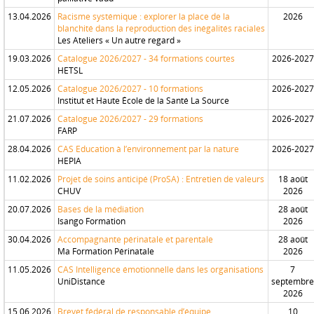
13.04.2026
Racisme systémique : explorer la place de la
2026
blanchité dans la reproduction des inégalités raciales
Les Ateliers « Un autre regard »
19.03.2026
Catalogue 2026/2027 - 34 formations courtes
2026-2027
HETSL
12.05.2026
Catalogue 2026/2027 - 10 formations
2026-2027
Institut et Haute École de la Santé La Source
21.07.2026
Catalogue 2026/2027 - 29 formations
2026-2027
FARP
28.04.2026
CAS Education à l’environnement par la nature
2026-2027
HEPIA
11.02.2026
Projet de soins anticipé (ProSA) : Entretien de valeurs
18 août
CHUV
2026
20.07.2026
Bases de la médiation
28 août
Isango Formation
2026
30.04.2026
Accompagnante périnatale et parentale
28 août
Ma Formation Périnatale
2026
11.05.2026
CAS Intelligence émotionnelle dans les organisations
7
UniDistance
septembre
2026
15.06.2026
Brevet fédéral de responsable d’équipe
10