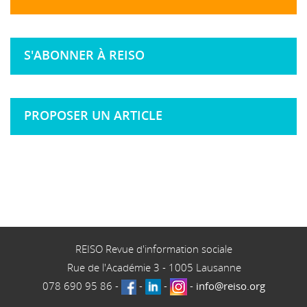
S'ABONNER À REISO
PROPOSER UN ARTICLE
REISO Revue d'information sociale
Rue de l'Académie 3
-
1005
Lausanne
078 690 95 86
-
-
-
-
info@reiso.org