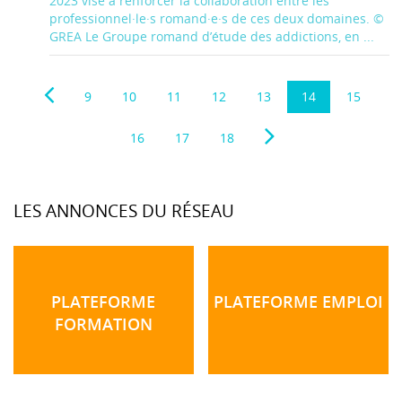
2023 vise à renforcer la collaboration entre les
professionnel·le·s romand·e·s de ces deux domaines. ©
GREA Le Groupe romand d’étude des addictions, en ...
9
10
11
12
13
14
15
16
17
18
LES ANNONCES DU RÉSEAU
PLATEFORME
PLATEFORME EMPLOI
FORMATION