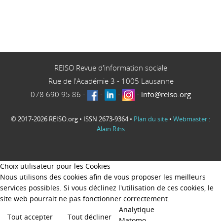
REISO Revue d'information sociale
Rue de l'Académie 3
-
1005
Lausanne
078 690 95 86
-
-
-
-
info@reiso.org
© 2017-2026 REISO.org • ISSN 2673-9364 •
Plan du site
•
Webmaster :
Alain Rihs
Choix utilisateur pour les Cookies
Nous utilisons des cookies afin de vous proposer les meilleurs
services possibles. Si vous déclinez l'utilisation de ces cookies, le
site web pourrait ne pas fonctionner correctement.
Analytique
Tout accepter
Tout décliner
Matomo