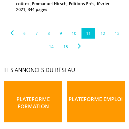
coûte», Emmanuel Hirsch, Éditions Érès, février
2021, 344 pages
6
7
8
9
10
11
12
13
14
15
LES ANNONCES DU RÉSEAU
PLATEFORME
PLATEFORME EMPLOI
FORMATION