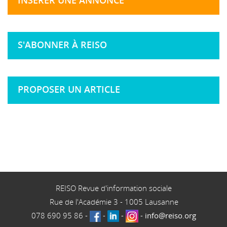
INSÉRER UNE ANNONCE
S'ABONNER À REISO
PROPOSER UN ARTICLE
REISO Revue d'information sociale
Rue de l'Académie 3
-
1005
Lausanne
078 690 95 86
-
-
-
-
info@reiso.org