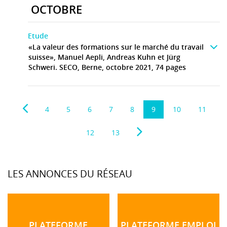
OCTOBRE
Etude
«La valeur des formations sur le marché du travail
suisse», Manuel Aepli, Andreas Kuhn et Jürg
Schweri. SECO, Berne, octobre 2021, 74 pages
4
5
6
7
8
9
10
11
12
13
LES ANNONCES DU RÉSEAU
PLATEFORME
PLATEFORME EMPLOI