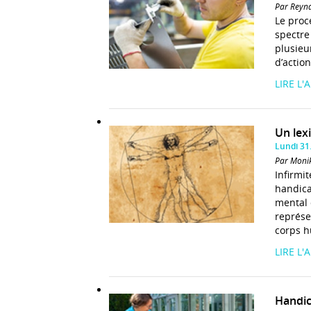
Par Reyn
Le proc
spectre
plusieu
d’action
LIRE L'
Un lex
Lundi 31
Par Monik
Infirmit
handica
mental 
représe
corps 
LIRE L'
Handic