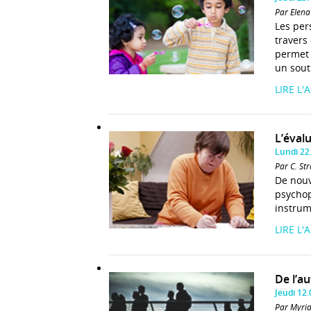
Par Elena
Les per
travers
permet 
un sout
LIRE L'
L’éval
Lundi 22
Par C. Str
De nouv
psychop
instrum
LIRE L'
De l’a
Jeudi 12
Par Myri