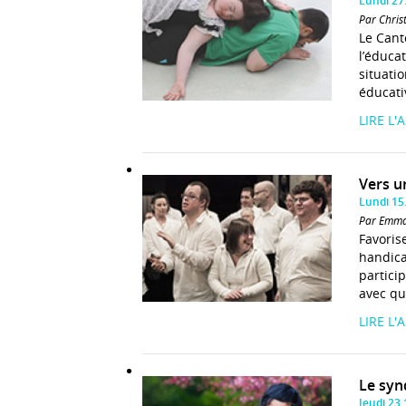
Lundi 27
Par Chris
Le Cant
l’éduca
situati
éducati
LIRE L'
Vers u
Lundi 15
Par Emma
Favoris
handica
partici
avec qu
LIRE L'
Le syn
Jeudi 23