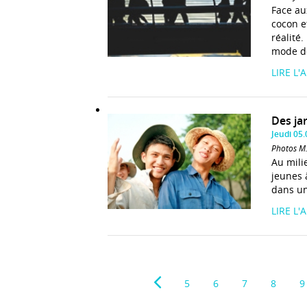
Face au
cocon e
réalité
mode d
LIRE L'
Des ja
Jeudi 05
Photos M
Au mili
jeunes 
dans un
LIRE L'
5
6
7
8
9