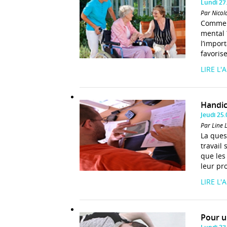
Lundi 27
Par Nicol
Commen
mental 
l’impor
favoris
LIRE L'
Handic
Jeudi 25
Par Line 
La ques
travail
que les
leur pr
LIRE L'
Pour u