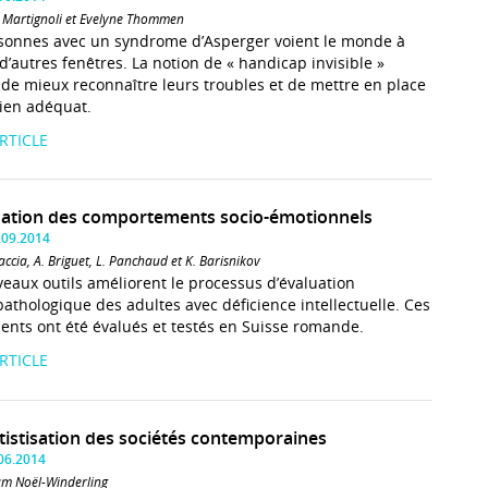
 Martignoli et Evelyne Thommen
sonnes avec un syndrome d’Asperger voient le monde à
 d’autres fenêtres. La notion de « handicap invisible »
de mieux reconnaître leurs troubles et de mettre en place
ien adéquat.
ARTICLE
uation des comportements socio-émotionnels
.09.2014
accia, A. Briguet, L. Panchaud et K. Barisnikov
eaux outils améliorent le processus d’évaluation
athologique des adultes avec déficience intellectuelle. Ces
ents ont été évalués et testés en Suisse romande.
ARTICLE
utistisation des sociétés contemporaines
.06.2014
am Noël-Winderling