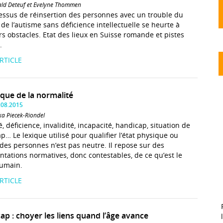
ald Deteuf et Evelyne Thommen
essus de réinsertion des personnes avec un trouble du
 de l’autisme sans déficience intellectuelle se heurte à
rs obstacles. Etat des lieux en Suisse romande et pistes
.
ARTICLE
ique de la normalité
.08.2015
a Piecek-Riondel
é, déficience, invalidité, incapacité, handicap, situation de
p… Le lexique utilisé pour qualifier l’état physique ou
des personnes n’est pas neutre. Il repose sur des
ntations normatives, donc contestables, de ce qu’est le
humain.
ARTICLE
ap : choyer les liens quand l’âge avance