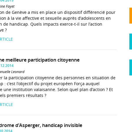
.04.2015
tine Fayet
on de Genève a mis en place un dispositif différencié pour
tion à la vie affective et sexuelle auprès d’adolescents en
on de handicap. Quels impacts exerce-t-il sur l’action
ve ?
ARTICLE
ne meilleure participation citoyenne
.12.2014
nuelle Leonard
er la participation citoyenne des personnes en situation de
p : c’est l’objectif du projet européen Força auquel
pe une institution valaisanne. Selon quel plan d’action ? Et
els premiers résultats ?
ARTICLE
drome d’Asperger, handicap invisible
.10.2014