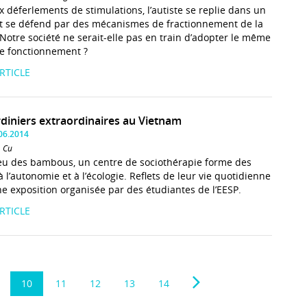
x déferlements de stimulations, l’autiste se replie dans un
t se défend par des mécanismes de fractionnement de la
. Notre société ne serait-elle pas en train d’adopter le même
e fonctionnement ?
ARTICLE
rdiniers extraordinaires au Vietnam
.06.2014
. Cu
eu des bambous, un centre de sociothérapie forme des
à l’autonomie et à l’écologie. Reflets de leur vie quotidienne
e exposition organisée par des étudiantes de l’EESP.
ARTICLE
10
11
12
13
14