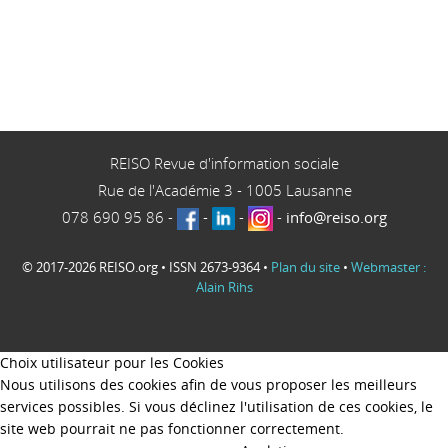
REISO Revue d'information sociale
Rue de l'Académie 3
-
1005
Lausanne
078 690 95 86
-
-
-
-
info@reiso.org
© 2017-2026 REISO.org • ISSN 2673-9364 •
Plan du site
•
Webmaster :
Alain Rihs
Choix utilisateur pour les Cookies
Nous utilisons des cookies afin de vous proposer les meilleurs
services possibles. Si vous déclinez l'utilisation de ces cookies, le
site web pourrait ne pas fonctionner correctement.