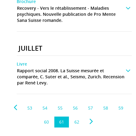
Brochure
Recovery - Vers le rétablissement - Maladies
psychiques. Nouvelle publication de Pro Mente
Sana Suisse romande.
JUILLET
Livre
Rapport social 2008. La Suisse mesurée et
comparée, C. Suter et al., Seismo, Zurich. Recension
par René Levy.
53
54
55
56
57
58
59
60
61
62