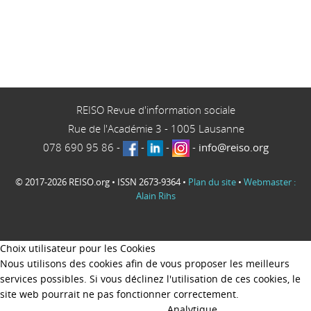
REISO Revue d'information sociale
Rue de l'Académie 3
-
1005
Lausanne
078 690 95 86
-
-
-
-
info@reiso.org
© 2017-2026 REISO.org • ISSN 2673-9364 •
Plan du site
•
Webmaster :
Alain Rihs
Choix utilisateur pour les Cookies
Nous utilisons des cookies afin de vous proposer les meilleurs
services possibles. Si vous déclinez l'utilisation de ces cookies, le
site web pourrait ne pas fonctionner correctement.
Analytique