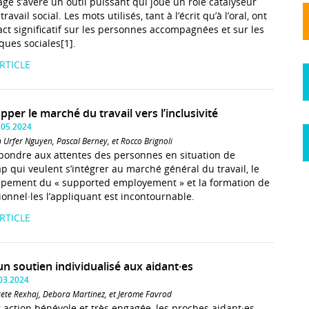
age s’avère un outil puissant qui joue un rôle catalyseur
travail social. Les mots utilisés, tant à l’écrit qu’à l’oral, ont
ct significatif sur les personnes accompagnées et sur les
ues sociales[1].
ARTICLE
per le marché du travail vers l’inclusivité
.05.2024
 Urfer Nguyen, Pascal Berney, et Rocco Brignoli
pondre aux attentes des personnes en situation de
p qui veulent s’intégrer au marché général du travail, le
pement du « supported employement » et la formation de
ionnel·les l’appliquant est incontournable.
ARTICLE
un soutien individualisé aux aidant·es
.03.2024
ete Rexhaj, Debora Martinez, et Jérôme Favrod
r action bénévole et très engagée, les proches aidant·es