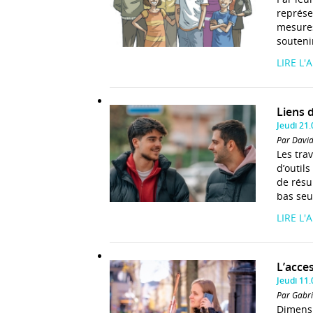
représe
mesures
souteni
LIRE L'
Liens 
Jeudi 21
Par David
Les tra
d’outil
de résu
bas seui
LIRE L'
L’acces
Jeudi 11
Par Gabri
Dimensio