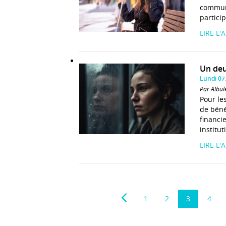
communi
particip
LIRE L'
Un deu
Lundi 07
Par Albul
Pour les
de béné
financie
institut
LIRE L'
1
2
3
4