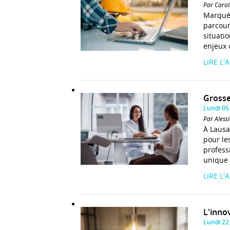
Par Carol
Marqués
parcour
situati
enjeux 
LIRE L'
Grosse
Lundi 05
Par Aless
À Lausa
pour le
profess
unique 
LIRE L'
L'inno
Lundi 22