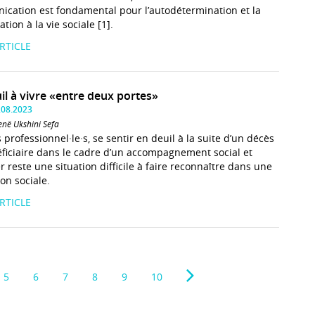
cation est fondamental pour l’autodétermination et la
ation à la vie sociale [1].
ARTICLE
il à vivre «entre deux portes»
.08.2023
enë Ukshini Sefa
 professionnel·le·s, se sentir en deuil à la suite d’un décès
ficiaire dans le cadre d’un accompagnement social et
r reste une situation difficile à faire reconnaître dans une
ion sociale.
ARTICLE
5
6
7
8
9
10