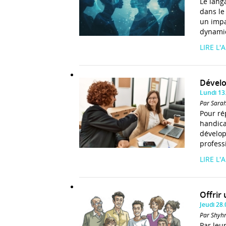
Le lang
dans le 
un impa
dynamiq
LIRE L'
Dévelop
Lundi 13
Par Sarah
Pour ré
handica
dévelop
profess
LIRE L'
Offrir 
Jeudi 28
Par Shyhr
Par leu