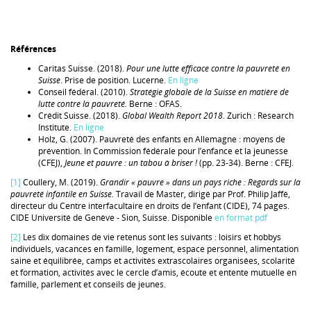
Références
Caritas Suisse. (2018).
Pour une lutte efficace contre la pauvreté en
Suisse
. Prise de position. Lucerne.
En ligne
Conseil fédéral. (2010).
Stratégie globale de la Suisse en matière de
lutte contre la pauvreté.
Berne : OFAS.
Crédit Suisse. (2018).
Global Wealth Report 2018.
Zurich : Research
Institute.
En ligne
Holz, G. (2007). Pauvreté des enfants en Allemagne : moyens de
prévention. In Commission fédérale pour l’enfance et la jeunesse
(CFEJ),
Jeune et pauvre : un tabou à briser !
(pp. 23-34). Berne : CFEJ.
[1]
Coullery, M. (2019).
Grandir « pauvre » dans un pays riche : Regards sur la
pauvreté infantile en Suisse.
Travail de Master, dirigé par Prof. Philip Jaffé,
directeur du Centre interfacultaire en droits de l’enfant (CIDE), 74 pages.
CIDE Université de Genève - Sion, Suisse. Disponible
en format pdf
[2]
Les dix domaines de vie retenus sont les suivants : loisirs et hobbys
individuels, vacances en famille, logement, espace personnel, alimentation
saine et équilibrée, camps et activités extrascolaires organisées, scolarité
et formation, activités avec le cercle d’amis, écoute et entente mutuelle en
famille, parlement et conseils de jeunes.