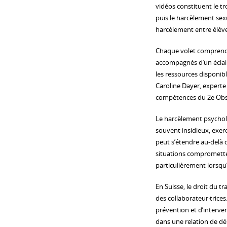
vidéos constituent le t
puis le harcèlement sex
harcèlement entre élèves
Chaque volet comprend t
accompagnés d’un éclaira
les ressources disponibl
Caroline Dayer, experte 
compétences du 2e Obs
Le harcèlement psychol
souvent insidieux, exerc
peut s’étendre au-delà
situations compromette
particulièrement lorsqu
En Suisse, le droit du t
des collaborateur·trices
prévention et d’interve
dans une relation de d