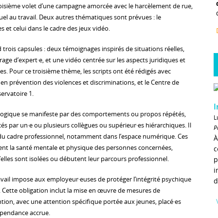
roisième volet d’une campagne amorcée avec le harcèlement de rue,
uel au travail. Deux autres thématiques sont prévues : le
 et celui dans le cadre des jeux vidéo.
rois capsules : deux témoignages inspirés de situations réelles,
ge d’expert·e, et une vidéo centrée sur les aspects juridiques et
es. Pour ce troisième thème, les scripts ont été rédigés avec
en prévention des violences et discriminations, et le Centre de
ervatoire 1.
I
ogique se manifeste par des comportements ou propos répétés,
L
és par un·e ou plusieurs collègues ou supérieur·es hiérarchiques. Il
P
 du cadre professionnel, notamment dans l’espace numérique. Ces
À
nt la santé mentale et physique des personnes concernées,
c
’elles sont isolées ou débutent leur parcours professionnel.
p
i
ravail impose aux employeur·euses de protéger l’intégrité psychique
d
. Cette obligation inclut la mise en œuvre de mesures de
ntion, avec une attention spécifique portée aux jeunes, placé·es
épendance accrue.