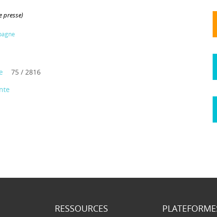
 presse)
mpagne
e
75 / 2816
nte
RESSOURCES
PLATEFORME