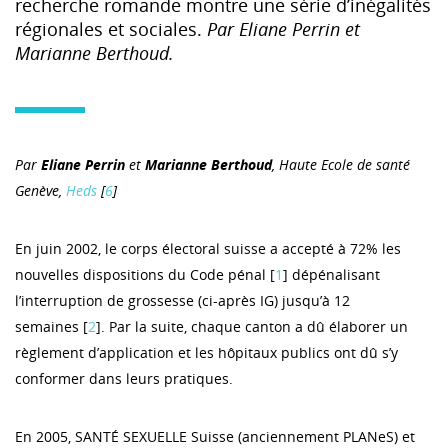
recherche romande montre une série d’inégalités
régionales et sociales.
Par Eliane Perrin et
Marianne Berthoud.
Par
Eliane Perrin
et
Marianne Berthoud
, Haute Ecole de santé
Genève,
Heds
[
6
]
En juin 2002, le corps électoral suisse a accepté à 72% les
nouvelles dispositions du Code pénal [
1
] dépénalisant
l’interruption de grossesse (ci-après IG) jusqu’à 12
semaines [
2
]. Par la suite, chaque canton a dû élaborer un
règlement d’application et les hôpitaux publics ont dû s’y
conformer dans leurs pratiques.
En 2005, SANTÉ SEXUELLE Suisse (anciennement PLANeS) et