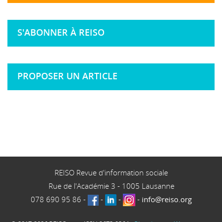
S'ABONNER À REISO
PROPOSER UN ARTICLE
REISO Revue d'information sociale
Rue de l'Académie 3
-
1005
Lausanne
078 690 95 86
-
-
-
-
info@reiso.org