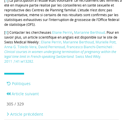
[
5
] La participation à l’étude était volontaire. Le recrutement des femmes a
été en majeure partie réalisé par les conseillères en santé sexuelle et
reproductive des Centres de Planning familial. L’étude n’est donc pas
représentative, même si certains de nos résultats sont confirmés par les
statistiques exhaustives sur l’interruption de grossesse de l’Office fédéral
de statistique (OFS).
[
6
] Contacter les chercheuses
Eliane Perrin
,
Marianne Berthoud
. Pour en
savoir plus, un article scientifique en anglais est disponible sur le site de
Swiss Medical Weekly :
Eliane Perrin, Marianne Berthoud, Murielle Pott,
Anna G. Toledo Vera, David Perrenoud, Francesco Bianchi-Demicheli :
Clinical courses in women undergoing termination of pregnancy within the
legal time limit in French-speaking Switzerland.
Swiss Med Wkly.
2011 ;141:w13282.
Politiques
Article suivant
305 / 329
Article précédent