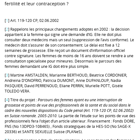
fertilité et leur contraception ?
[
1
] Art. 119-120 CP, 02.06.2002
[
2
] Rappelons les principaux changements adoptés en 2002 : la décision
appartient à la femme qui signe une demande d’IG. Elle ne doit plus
consulter deux médecins mais un seul (suppression de l’avis conforme). Le
médecin doit s’assurer de son consentement. Le délai est fixé à 12
semaines de grossesse. Elle reçoit un document d’information officiel
contre signature. Les femmes de moins de 16 ans doivent se rendre à une
consultation spécialisée pour mineures. Désormais le parcours des
femmes demandant une IG doit être plus simple.
[
3
] Martine AMSTALDEN, Marianne BERTHOUD, Béatrice CORDONIER,
Andreina D’ONOFRIO, Patricia DUMONT, Anne DUPANLOUP, Nadia
PASQUIER, David PERRENOUD, Eliane PERRIN, Murielle POTT, Gisèle
TOLEDO VERA.
[
4
] Titre du projet :
Parcours des femmes ayant eu une interruption de
grossesse et points de vue des professionnels de la santé et du social dans le
cadre des nouvelles dispositions du Code pénal (Art. 119-120 CP, 02.06.2002)
en Suisse romande. 2005-2010.
La partie de l’étude sur les points de vue des
professionnels fera l’objet d’un article ultérieur. Financement : Fonds DORE,
FNS (No 13DPD3-108465) ; Fonds stratégiques de la HES-SO (No SAGE-X
20336) et SANTE SEXUELLE Suisse (PLANeS).