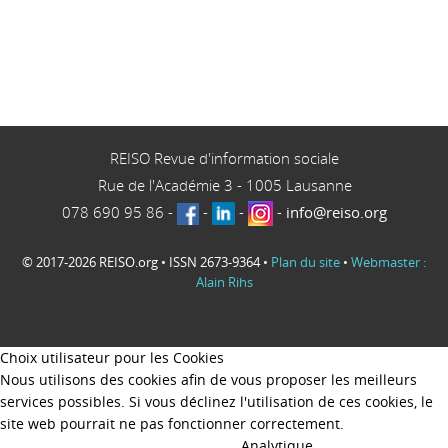
REISO Revue d'information sociale
Rue de l'Académie 3
-
1005
Lausanne
078 690 95 86
-
-
-
-
info@reiso.org
© 2017-2026 REISO.org • ISSN 2673-9364 •
Plan du site
•
Webmaster :
Alain Rihs
Choix utilisateur pour les Cookies
Nous utilisons des cookies afin de vous proposer les meilleurs
services possibles. Si vous déclinez l'utilisation de ces cookies, le
site web pourrait ne pas fonctionner correctement.
Analytique