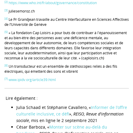
[2]
https://www.who.int/fr/about/governance/constitution
[3]
juliesemoroz.ch
[4]
Le Pr Grandjean travaille au Centre Interfacultaire en Sciences Affectives
de l’Université de Genève
[5]
« La fondation Cap Loisirs a pour buts de contribuer à l'épanouissement
et au bien-être des personnes avec une déficience mentale, au
développement de leur autonomie, de leurs compétences sociales et de
leurs capacités dans différents domaines. Elle favorise leur intégration
sociale, leur autodétermination, ainsi que leur participation active et
reconnue à la vie socioculturelle de leur cité. » (caploisirs.ch)
[6]
Un transducteur est un ensemble de stéthoscopes reliés à des fils
électriques, qui émettent des sons et vibrent
[7]
www.ipidv.org/article39.html
Lire également :
Julia Schaad et Stéphanie Cavallero, «
Informer de l’offre
culturelle inclusive, ce défi
»,
REISO, Revue d'information
sociale
, mis en ligne le 2 septembre 2021
César Barboza, «
Monter sur scène au-delà du