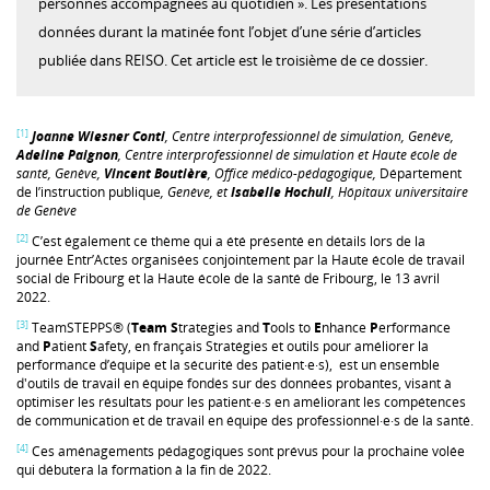
personnes accompagnées au quotidien ». Les présentations
données durant la matinée font l’objet d’une série d’articles
publiée dans REISO. Cet article est le troisième de ce dossier.
[1]
Joanne Wiesner Conti
, Centre interprofessionnel de simulation, Genève,
Adeline Paignon
, Centre interprofessionnel de simulation et Haute école de
santé, Genève,
Vincent Boutière
, Office médico-pédagogique,
Département
de l’instruction publique
, Genève, et
Isabelle Hochuli
, Hôpitaux universitaire
de Genève
[2]
C’est également ce thème qui a été présenté en détails lors de la
journée Entr’Actes organisées conjointement par la Haute école de travail
social de Fribourg et la Haute école de la santé de Fribourg, le 13 avril
2022.
[3]
TeamSTEPPS® (
Team
S
trategies and
T
ools to
E
nhance
P
erformance
and
P
atient
S
afety, en français Stratégies et outils pour améliorer la
performance d’équipe et la sécurité des patient·e·s), est un ensemble
d'outils de travail en équipe fondés sur des données probantes, visant à
optimiser les résultats pour les patient­­­­­­­­­­­­­­­­­·e·s en améliorant les compétences
de communication et de travail en équipe des professionnel·e·s de la santé.
[4]
Ces aménagements pédagogiques sont prévus pour la prochaine volée
qui débutera la formation à la fin de 2022.