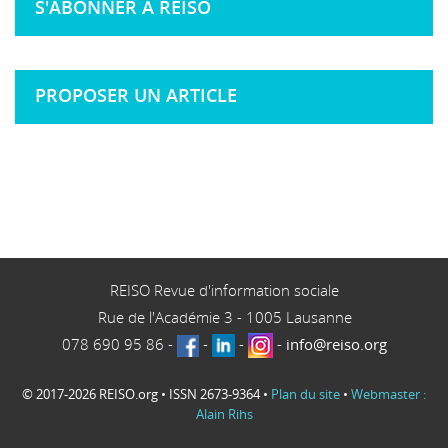
S'ABONNER À REISO
PROPOSER UN ARTICLE
REISO Revue d'information sociale
Rue de l'Académie 3
-
1005
Lausanne
078 690 95 86
-
-
-
-
info@reiso.org
© 2017-2026 REISO.org • ISSN 2673-9364 •
Plan du site
•
Webmaster :
Alain Rihs