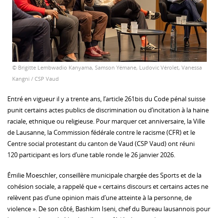
© Brigitte Lembwadio Kanyama, Samson Yémane, Ludovic Vérolet, Vanessa
Kangni / CSP Vaud
Entré en vigueur il y a trente ans, l’article 261bis du Code pénal suisse
punit certains actes publics de discrimination ou d’incitation à la haine
raciale, ethnique ou religieuse. Pour marquer cet anniversaire, la Ville
de Lausanne, la Commission fédérale contre le racisme (CFR) et le
Centre social protestant du canton de Vaud (CSP Vaud) ont réuni
120 participant·es lors d’une table ronde le 26 janvier 2026.
Émilie Moeschler, conseillère municipale chargée des Sports et de la
cohésion sociale, a rappelé que « certains discours et certains actes ne
relèvent pas d’une opinion mais d’une atteinte à la personne, de
violence ». De son côté, Bashkim Iseni, chef du Bureau lausannois pour