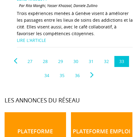
Par Rita Manghi, Yasser Khazaal, Daniele Zullino
Trois expériences menées à Genève visent à améliorer
les passages entre les lieux de soins des addictions et la
cité. Elles visent aussi, avec le café collaboratif, à
favoriser les compétences citoyennes.
LIRE L'ARTICLE
27
28
29
30
31
32
33
34
35
36
LES ANNONCES DU RÉSEAU
PLATEFORME
PLATEFORME EMPLOI