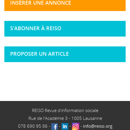
INSÉRER UNE ANNONCE
S'ABONNER À REISO
PROPOSER UN ARTICLE
REISO Revue d'information sociale
Rue de l'Académie 3
-
1005
Lausanne
078 690 95 86
-
-
-
-
info@reiso.org