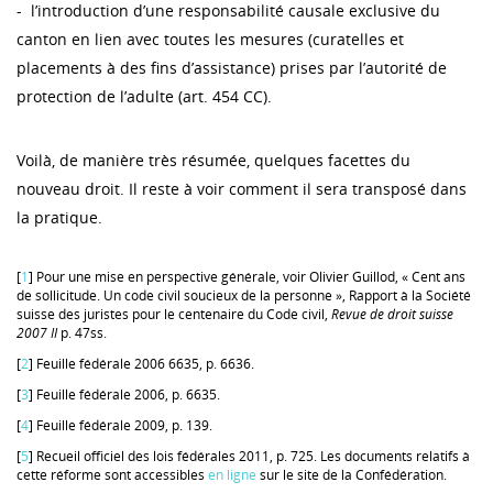
- l’introduction d’une responsabilité causale exclusive du
canton en lien avec toutes les mesures (curatelles et
placements à des fins d’assistance) prises par l’autorité de
protection de l’adulte (art. 454 CC).
Voilà, de manière très résumée, quelques facettes du
nouveau droit. Il reste à voir comment il sera transposé dans
la pratique.
[
1
] Pour une mise en perspective générale, voir Olivier Guillod, « Cent ans
de sollicitude. Un code civil soucieux de la personne », Rapport à la Société
suisse des juristes pour le centenaire du Code civil,
Revue de droit suisse
2007 II
p. 47ss.
[
2
] Feuille fédérale 2006 6635, p. 6636.
[
3
] Feuille fédérale 2006, p. 6635.
[
4
] Feuille fédérale 2009, p. 139.
[
5
] Recueil officiel des lois fédérales 2011, p. 725. Les documents relatifs à
cette réforme sont accessibles
en ligne
sur le site de la Confédération.