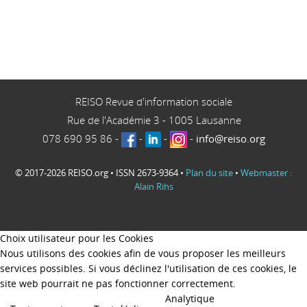
REISO Revue d'information sociale
Rue de l'Académie 3
-
1005
Lausanne
078 690 95 86
-
-
-
-
info@reiso.org
© 2017-2026 REISO.org • ISSN 2673-9364 •
Plan du site
•
Webmaster :
Alain Rihs
Choix utilisateur pour les Cookies
Nous utilisons des cookies afin de vous proposer les meilleurs
services possibles. Si vous déclinez l'utilisation de ces cookies, le
site web pourrait ne pas fonctionner correctement.
Analytique