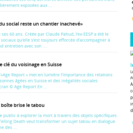
ulièrement exposées aux ...
 du social reste un chantier inachevé»
 ses 60 ans. Créée par Claude Pahud, l’ex-EESP a été le
ociaux qu’elle s’est toujours efforcée d’accompagner à
d entretien avec son ...
ôle clé du voisinage en Suisse
I
L
'«Age Report » met en lumière l’importance des relations
P
sonnes âgées en Suisse et des inégalités sociales
À
cran © Age Report En ...
c
p
i
 boîte brise le tabou
d
 le public à explorer la mort à travers des objets spécifiques.
t Telling Death veut transformer un sujet tabou en dialogue
e des ...