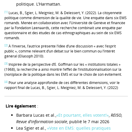
politique. L’Harmattan.
[1]
Lucas, B., Sgier, L. Meigniez, M. & Delessert, Y. (2022). La citoyenneté
politique comme dimension de la qualité de vie. Une enquête dans six EMS
romands. Menée en collaboration avec l’Université de Genève et financée
par la Fondation Leenaards, cette recherche combinait une enquête par
questionnaire et des études de cas ethnographiques au sein de six EMS
romands.
[2]
À l’inverse, l’autrice présente l’idée d’une discussion « avec l’esprit
public », comme relevant d’un débat sur le bien commun ou l’intérêt
général (Eliasoph 2010).
[3]
Inspirée de la perspective d’E. Goffman sur les « institutions totales »
(1968), la recherche a ainsi montré l’effet de l’institutionnalisation sur la
(non)place de la politique dans les EMS et sur le choix de son évitement.
[4]
Pour une analyse approfondie de ces différentes dimensions, voir le
rapport final de Lucas, B., Sgier, L. Meigniez, M. & Delessert, Y. (2022)
Lire également
:
Barbara Lucas et al.,
«Et pourtant, elles votent!»
,
REISO,
Revue d'information sociale
, publié le 7 mai 2026
Lea Sgier et al.,
«Vote en EMS: quelles pratiques