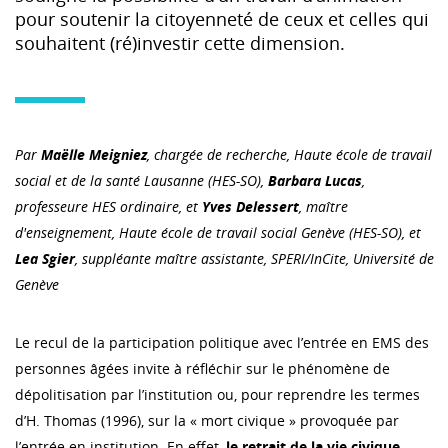
pour soutenir la citoyenneté de ceux et celles qui
souhaitent (ré)investir cette dimension.
Par
Maëlle Meigniez
,
chargée de recherche, H
aute école de travail
social et de la santé Lausanne (HES-SO),
Barbara Lucas
,
professeure HES ordinaire,
et
Yves Delessert
,
maître
d'enseignement,
Haute école de travail social Genève (HES-SO), et
Lea Sgier
,
suppléante maître assistante,
SPERI/InCite, Université de
Genève
Le recul de la participation politique avec l’entrée en EMS des
personnes âgées invite à réfléchir sur le phénomène de
dépolitisation par l’institution ou, pour reprendre les termes
d’H. Thomas (1996), sur la « mort civique » provoquée par
l’entrée en institution. En effet,
le retrait de la vie civique