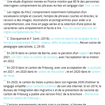
[10]
Une étude d’opinion menée en France montre que 80 % des personnes
interrogées comprennent les phrases écrites en langage clair.
Voir ce lien
[11]
Les règles du FALC comprennent notamment l’utilisation d’un
vocabulaire simple et courant, l’emploi de phrases courtes et directes, le
recours à des images, illustrations et pictogrammes pour aider à la
compréhension, une mise en page aérée et la sélection d’une police de
caractères sans empattement et facile à lire.
Pour en savoir plus sur les
règles européennes du FALC.
[12]
C. Diacquenod et F. Santi. (2018),
La mise en œuvre du langage facile à
lire et à comprendre (FALC) : enjeux, défis et perspectives
, Revue suisse de
pédagogie spécialisée, 2, 29-35.
[13]
En 2018 dans le canton de Berne, avec la parution d’un
rapport
en mars
2021 ;
en 2021 dans le canton de Genève
, avec l’acceptation de la motion
en 2022.
[14]
En 2019 dans le canton de Fribourg, avec une acceptation de
ce postulat
en 2021 ; en 2020 dans le
canton de Neuchâtel
; et en 2020 dans le
canton
de Vaud
.
[15]
En 2020, le canton du Valais a prévu dans son Agenda 2030 d’utiliser le
langage simplifié
pour certains contenus
de son site internet. Et en 2019, le
Bureau de l’intégration des migrant·e·s et de la prévention du racisme du
canton de Fribourg a publié une version FALC de la brochure
« Bienvenue
dans le canton de Fribourg »
.
[16]
Certains engagements récents sont à souligner, à l’image de