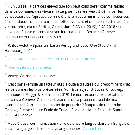
[3]
« En Suisse, la part des élèves que l’on peut considérer comme faibles
dans ce domaine, c’est-à-dire n’atteignant pas le niveau 2 défini par les
concepteurs de l’épreuve comme étant le niveau minimal de compétences
à partir duquel on peut participer effectivement et de façon fructueuse à la
vie courante, est de 24 %. », Consortium PISA.ch (2019), PISA 2018 : Les
élèves de Suisse en comparaison internationale, Berne et Genève,
SEFRI/CDIP et Consortium PISA.ch.
[4]
R. Beekveldt, « Spass am Lesen Verlag und ‘Level One Studie’ », Uni
Hambourg, 2011.
[5]
Déclaration universelle des droits humains, article 27
[6]
Voir le site de Bibliomedia
[7]
Vevey, Yverdon et Lausanne.
[8]
C’est par exemple un facteur qui s’ajoute à d’autres qui prédominent chez
les personnes les plus précarisées. Voir à ce sujet : B. Lucas, C. Ludwig,
J. Chapuis, J. Maggi, & E. Crettaz (2019), Le non-recours aux prestations
sociales à Genève. Quelles adaptations de la protection sociale aux
attentes des familles en situation de précarité ? Rapport de recherche.
Genève, Suisse : Haute École de Travail Social et Haute École de Santé
(HES‑SO Genève).
[9]
Appelé aussi communication claire ou encore langue claire en français et
« plain language » dans les pays anglophones.
Voir ce lien