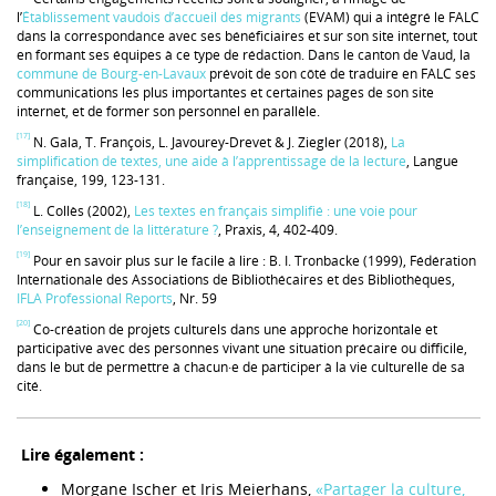
l’
Établissement vaudois d’accueil des migrants
(EVAM) qui a intégré le FALC
dans la correspondance avec ses bénéficiaires et sur son site internet, tout
en formant ses équipes à ce type de rédaction. Dans le canton de Vaud, la
commune de Bourg-en-Lavaux
prévoit de son côté de traduire en FALC ses
communications les plus importantes et certaines pages de son site
internet, et de former son personnel en parallèle.
[17]
N. Gala, T. François, L. Javourey-Drevet & J. Ziegler (2018),
La
simplification de textes, une aide à l’apprentissage de la lecture
, Langue
française, 199, 123-131.
[18]
L. Collès (2002),
Les textes en français simplifié : une voie pour
l’enseignement de la littérature ?
, Praxis, 4, 402-409.
[19]
Pour en savoir plus sur le facile à lire : B. I. Tronbacke (1999), Fédération
Internationale des Associations de Bibliothécaires et des Bibliothèques,
IFLA Professional Reports
, Nr. 59
[20]
Co-création de projets culturels dans une approche horizontale et
participative avec des personnes vivant une situation précaire ou difficile,
dans le but de permettre à chacun·e de participer à la vie culturelle de sa
cité.
Lire également :
Morgane Ischer et Iris Meierhans,
«Partager la culture,