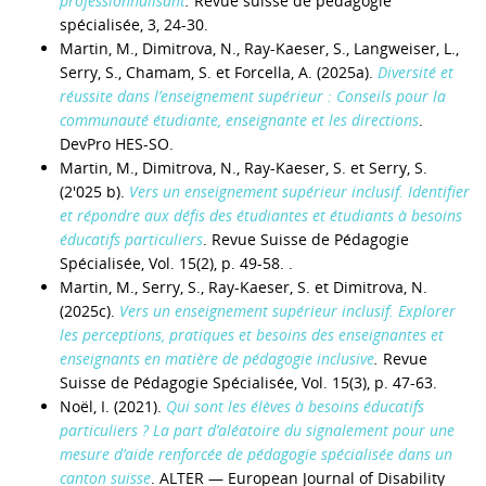
professionnalisant
.
Revue suisse de pédagogie
spécialisée, 3, 24-30.
Martin, M., Dimitrova, N., Ray-Kaeser, S., Langweiser, L.,
Serry, S., Chamam, S. et Forcella, A. (2025a).
Diversité et
réussite dans l’enseignement supérieur : Conseils pour la
communauté étudiante, enseignante et les directions
.
DevPro HES-SO.
Martin, M., Dimitrova, N., Ray-Kaeser, S. et Serry, S.
(2'025 b).
Vers un enseignement supérieur inclusif. Identifier
et répondre aux défis des étudiantes et étudiants à besoins
éducatifs particuliers
. Revue Suisse de Pédagogie
Spécialisée, Vol. 15(2), p. 49-58. .
Martin, M., Serry, S., Ray-Kaeser, S. et Dimitrova, N.
(2025c).
Vers un enseignement supérieur inclusif. Explorer
les perceptions, pratiques et besoins des enseignantes et
enseignants en matière de pédagogie inclusive
.
Revue
Suisse de Pédagogie Spécialisée, Vol. 15(3), p. 47-63.
Noël, I. (2021).
Qui sont les élèves à besoins éducatifs
particuliers ? La part d’aléatoire du signalement pour une
mesure d’aide renforcée de pédagogie spécialisée dans un
canton suisse
. ALTER — European Journal of Disability