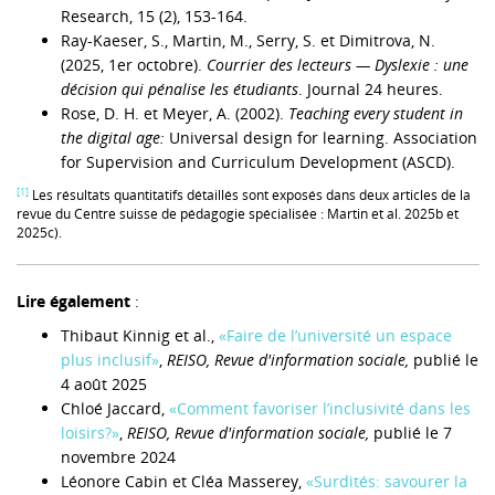
Research, 15 (2), 153-164.
Ray-Kaeser, S., Martin, M., Serry, S. et Dimitrova, N.
(2025, 1er octobre).
Courrier des lecteurs — Dyslexie : une
décision qui pénalise les étudiants
. Journal 24 heures.
Rose, D. H. et Meyer, A. (2002).
Teaching every student in
the digital age:
Universal design for learning. Association
for Supervision and Curriculum Development (ASCD).
[1]
Les résultats quantitatifs détaillés sont exposés dans deux articles de la
revue du Centre suisse de pédagogie spécialisée : Martin et al. 2025b et
2025c).
Lire également
:
Thibaut Kinnig et al.,
«Faire de l’université un espace
plus inclusif»
,
REISO, Revue d'information sociale,
publié le
4 août 2025
Chloé Jaccard,
«Comment favoriser l’inclusivité dans les
loisirs?»
,
REISO, Revue d'information sociale,
publié le 7
novembre 2024
Léonore Cabin et Cléa Masserey,
«Surdités: savourer la