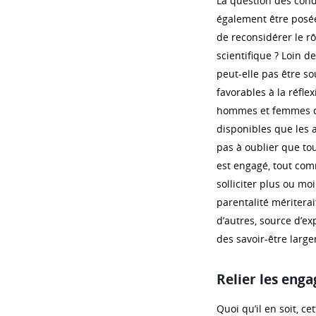
La question des condit
également être posée
de reconsidérer le rô
scientifique ? Loin de
peut-elle pas être so
favorables à la réfle
hommes et femmes qui
disponibles que les a
pas à oublier que tou
est engagé, tout com
solliciter plus ou moi
parentalité mériter
d’autres, source d’ex
des savoir-être large
Relier les eng
Quoi qu’il en soit, ce