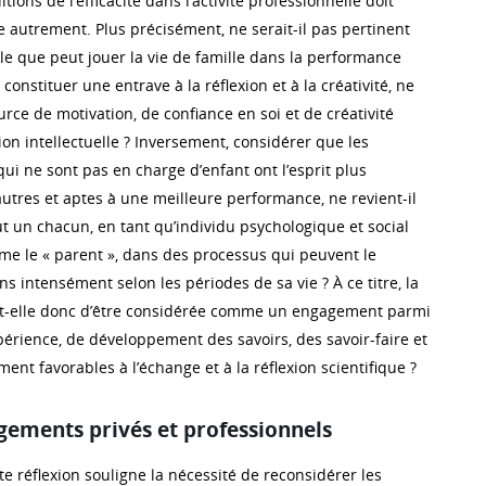
ions de l’efficacité dans l’activité professionnelle doit
 autrement. Plus précisément, ne serait-il pas pertinent
le que peut jouer la vie de famille dans la performance
 constituer une entrave à la réflexion et à la créativité, ne
urce de motivation, de confiance en soi et de créativité
xion intellectuelle ? Inversement, considérer que les
 ne sont pas en charge d’enfant ont l’esprit plus
utres et aptes à une meilleure performance, ne revient-il
t un chacun, en tant qu’individu psychologique et social
me le « parent », dans des processus qui peuvent le
ns intensément selon les périodes de sa vie ? À ce titre, la
ait-elle donc d’être considérée comme un engagement parmi
périence, de développement des savoirs, des savoir-faire et
ment favorables à l’échange et à la réflexion scientifique ?
agements privés et professionnels
tte réflexion souligne la nécessité de reconsidérer les