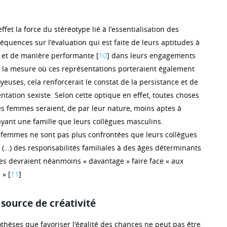
fet la force du stéréotype lié à l’essentialisation des
quences sur l’évaluation qui est faite de leurs aptitudes à
t et de manière performante [
10
] dans leurs engagements
 la mesure où ces représentations porteraient également
euses, cela renforcerait le constat de la persistance et de
entation sexiste. Selon cette optique en effet, toutes choses
les femmes seraient, de par leur nature, moins aptes à
 ayant une famille que leurs collègues masculins.
s femmes ne sont pas plus confrontées que leurs collègues
 (…) des responsabilités familiales à des âges déterminants
lles devraient néanmoins « davantage » faire face « aux
 » [
11
]
 source de créativité
othèses que favoriser l’égalité des chances ne peut pas être