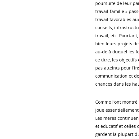
poursuite de leur par
travail-famille » pas
travail favorables au
conseils, infrastructu
travail, etc. Pourtan
bien leurs projets d
au-delà duquel les f
ce titre, les objecti
pas atteints pour l’i
communication et de 
chances dans les hau
Comme l’ont montré ce
joue essentiellemen
Les mères continuent
et éducatif et celles d
gardent la plupart du