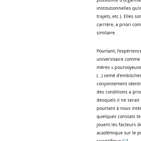
institutionnelles qu
trajets, etc.). Elles
carrière, a priori c
similaire.
Pourtant, l’expérie
universitaire comme
mères « pourvoyeuses
(…) semé d’embûches
conjointement identit
des conditions a prior
desquels il ne serait
pourtant à nous inter
quelques constats te
jouent les facteurs 
académique sur le pr
scientifique [
9
].