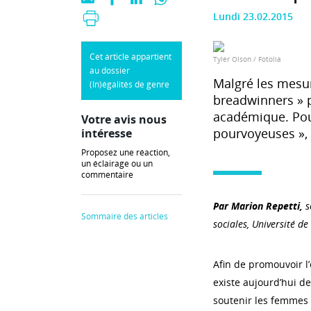
Lundi 23.02.2015
Cet article appartient
Tyler Olson / Fotolia
au dossier
Malgré les mesure
(In)égalités de genre
breadwinners » p
académique. Pou
Votre avis nous
pourvoyeuses », i
intéresse
Proposez une réaction,
un éclairage ou un
commentaire
Par
Marion Repetti,
s
Sommaire des articles
sociales, Université d
Afin de promouvoir l
existe aujourd’hui 
soutenir les femmes 