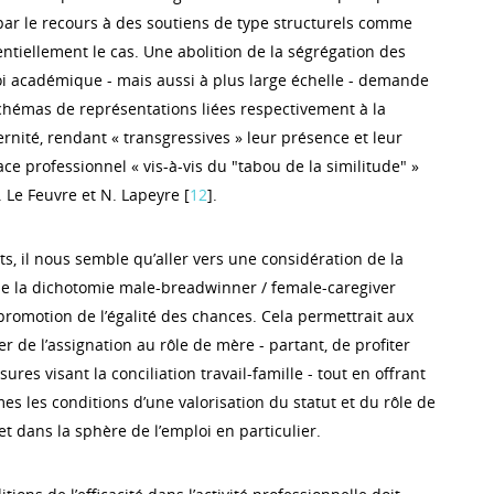
r le recours à des soutiens de type structurels comme
entiellement le cas. Une abolition de la ségrégation des
 académique - mais aussi à plus large échelle - demande
chémas de représentations liées respectivement à la
ernité, rendant « transgressives » leur présence et leur
ace professionnel « vis-à-vis du "tabou de la similitude" »
 Le Feuvre et N. Lapeyre [
12
].
s, il nous semble qu’aller vers une considération de la
de la dichotomie male-breadwinner / female-caregiver
 promotion de l’égalité des chances. Cela permettrait aux
 de l’assignation au rôle de mère - partant, de profiter
res visant la conciliation travail-famille - tout en offrant
 les conditions d’une valorisation du statut et du rôle de
et dans la sphère de l’emploi en particulier.