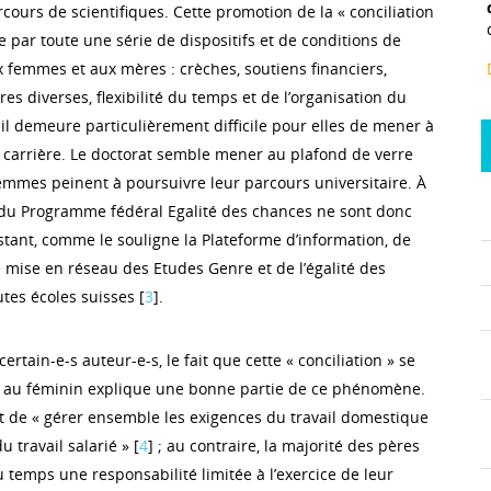
cours de scientifiques. Cette promotion de la « conciliation
se par toute une série de dispositifs et de conditions de
x femmes et aux mères : crèches, soutiens financiers,
res diverses, flexibilité du temps et de l’organisation du
t, il demeure particulièrement difficile pour elles de mener à
e carrière. Le doctorat semble mener au plafond de verre
emmes peinent à poursuivre leur parcours universitaire. À
fs du Programme fédéral Egalité des chances ne sont donc
nstant, comme le souligne la Plateforme d’information, de
mise en réseau des Etudes Genre et de l’égalité des
tes écoles suisses [
3
].
rtain-e-s auteur-e-s, le fait que cette « conciliation » se
t au féminin explique une bonne partie de ce phénomène.
 de « gérer ensemble les exigences du travail domestique
u travail salarié » [
4
] ; au contraire, la majorité des pères
 temps une responsabilité limitée à l’exercice de leur