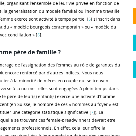
lle, organisant l’ensemble de leur vie privée en fonction de
se, la généralisation du modèle familial où l’homme travaille
 femme exerce sont activité à temps partiel [
5
] s’inscrit dans
ant du « modèle bourgeois contemporain » ou « modèle du
ec conciliation » [
6
].
e père de famille ?
’ancrage de l’assignation des femmes au rôle de garantes du
oit encore renforcé par d’autres indices. Nous nous
culier à la minorité de mères en couple qui se trouvent
nverse à la norme : elles sont engagées à plein temps dans
 le père de leur(s) enfant(s) exerce une activité d’homme
 cent (en Suisse, le nombre de ces « hommes au foyer » est
ituer une catégorie statistique significative [
7
]). La
aquelle se trouvent ces female-breadwinners devrait être
agements professionnels. En effet, cela leur offre la
er les activités liées à leur emploi en dehors des contraintes