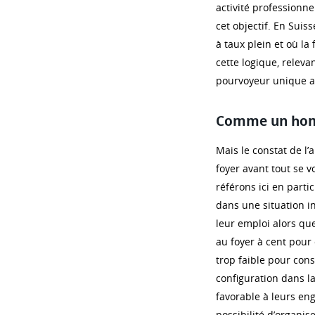
activité professionne
cet objectif. En Suis
à taux plein et où la
cette logique, relev
pourvoyeur unique av
Comme un homm
Mais le constat de l
foyer avant tout se v
référons ici en parti
dans une situation i
leur emploi alors que
au foyer à cent pour
trop faible pour const
configuration dans l
favorable à leurs eng
possibilité d’organis