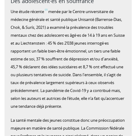
Des adolescent·es en souffrance
[2]
Une étude récente
menée par le Centre universitaire de
médecine générale et santé publique Unisanté (Barrense-Dias,
Chok, & Surís, 2021) a examiné la prévalence des troubles
mentaux chez des adolescent⸱es âgé⸱es de 14 à 19 ans en Suisse
et au Liechtenstein : 45 % des 2’038 jeunes interrogé⸱es
rapportent un faible bien-être émotionnel, un tiers une faible
estime de soi, 37 % souffrent de dépression et/ou d'anxiété,
45,7 % déclarent des idées suicidaires et 8,7 % ont effectué une
ou plusieurs tentatives de suicide. Dans l'ensemble, il s’agit de
taux de prévalence largement supérieurs à ceux observés
précédemment. La pandémie de Covid-19 y a contribué mais,
selon les auteurs et autrices de l’étude, elle n’a fait qu’accentuer
une tendance déjà présente.
La santé mentale des jeunes constitue donc une préoccupation
majeure en matière de santé publique. La Commission fédérale