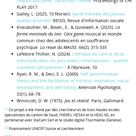
related outcomes: Systematic review.
Proceedings of CHI
PLAY 2017.
Galley, L. (2025, 10 février).
Santé mentale des jeunes:
quelles priorités?
REISO, Revue d'information sociale.
Kneubühler, M., Bovet., E., & Güsewell, A. (2025).
La
forme minimale du lien.
Care game
musical et monde
commun chez des adolescents en souffrance
psychique.
La revue du MAUSS
. 66(2), 315-335
Lefebvre Thillier, N. (2024).
L’éthique du care et de la
sollicitude dans les jeux vidéo contemporains : quelles
nouvelles perspectives ?
À l’épreuve, 10.
Ryan, R. M., & Deci, E. L. (2000).
Self-determination
theory and the facilitation of intrinsic motivation, social
development, and well-being.
American Psychologist,
55
(1), 68–78.
Winnicott, D. W. (1975).
Jeu et réalité.
Paris, Gallimard.
[1]
Ce projet a été mené par des chercheur⸱es de trois Hautes écoles
spécialisées du canton de Vaud, l’HEMU, HESAV et la HEIG-VD, en
partenariat avec ViaCam Sàrl et le studio digital Tourmaline (Genève).
[2]
Financement UNICEF Suisse et Liechtenstein