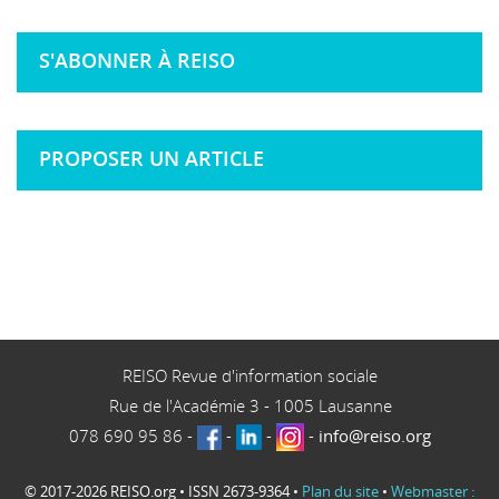
S'ABONNER À REISO
PROPOSER UN ARTICLE
REISO Revue d'information sociale
Rue de l'Académie 3
-
1005
Lausanne
078 690 95 86
-
-
-
-
info@reiso.org
© 2017-2026 REISO.org • ISSN 2673-9364 •
Plan du site
•
Webmaster :