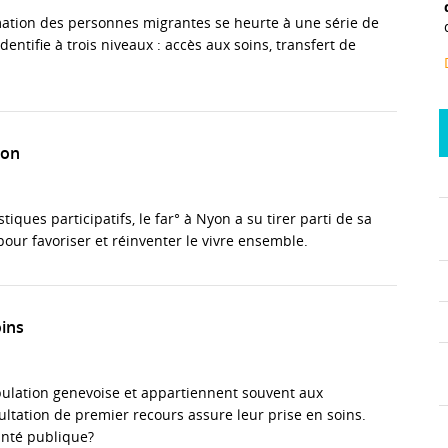
ormation des personnes migrantes se heurte à une série de
entifie à trois niveaux : accès aux soins, transfert de
ion
tiques participatifs, le far° à Nyon a su tirer parti de sa
our favoriser et réinventer le vivre ensemble.
oins
pulation genevoise et appartiennent souvent aux
ultation de premier recours assure leur prise en soins.
anté publique?