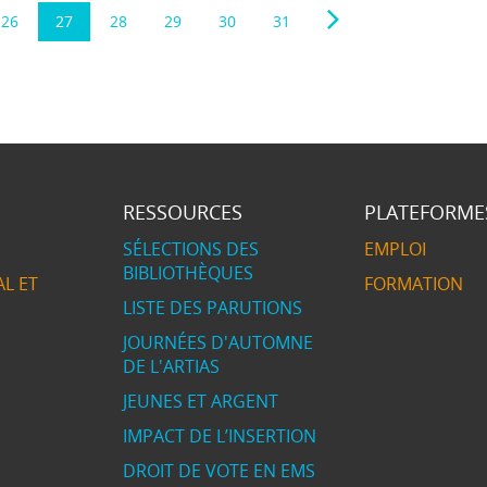
26
27
28
29
30
31
RESSOURCES
PLATEFORME
SÉLECTIONS DES
EMPLOI
BIBLIOTHÈQUES
L ET
FORMATION
LISTE DES PARUTIONS
JOURNÉES D'AUTOMNE
DE L'ARTIAS
JEUNES ET ARGENT
IMPACT DE L’INSERTION
DROIT DE VOTE EN EMS