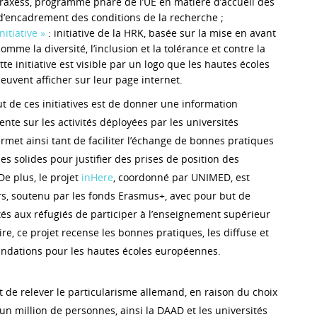
xess, programme phare de l’UE en matière d’accueil des
d’encadrement des conditions de la recherche ;
itiative »
: initiative de la HRK, basée sur la mise en avant
omme la diversité, l’inclusion et la tolérance et contre la
te initiative est visible par un logo que les hautes écoles
uvent afficher sur leur page internet.
t de ces initiatives est de donner une information
nte sur les activités déployées par les universités
rmet ainsi tant de faciliter l’échange de bonnes pratiques
s solides pour justifier des prises de position des
De plus, le projet
inHere
, coordonné par UNIMED, est
s, soutenu par les fonds Erasmus+, avec pour but de
tés aux réfugiés de participer à l’enseignement supérieur
re, ce projet recense les bonnes pratiques, les diffuse et
ndations pour les hautes écoles européennes.
t de relever le particularisme allemand, en raison du choix
r un million de personnes, ainsi la DAAD et les universités