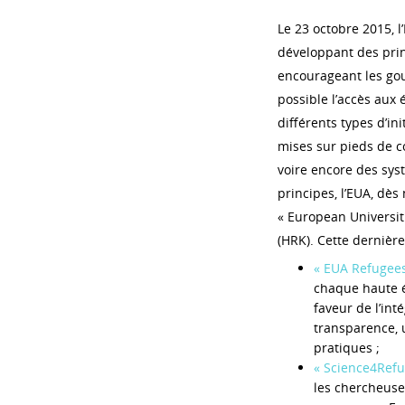
Le 23 octobre 2015, l
développant des prin
encourageant les go
possible l’accès aux 
différents types d’in
mises sur pieds de c
voire encore des sys
principes, l’EUA, dè
« European Universit
(HRK). Cette dernière 
« EUA Refugee
chaque haute é
faveur de l’inté
transparence, 
pratiques ;
« Science4Refu
les chercheuses