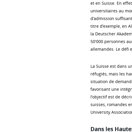
et en Suisse. En eff
universitaires au mo
d’admission suffisan
titre d’exemple, en A
la Deutscher Akademi
50'000 personnes aura
allemandes. Le défi e
La Suisse est dans un
réfugiés, mais les h
situation de demande
favorisant une intégr
l’objectif est de déc
suisses, romandes en 
University Association
Dans les Haute