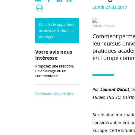
Lundi 27.03.2017
Cet article appartient
Kolett / Fotolia
au dossier Inclure les
Comment permettr
étrangers
leur cursus univ
pratiques académ
Votre avis nous
en Europe comme
intéresse
Proposez une réaction,
un éclairage ou un
commentaire
Par
Laurent Dutoit
, a
Sommaire des articles
études, HES-SO, Delém
Sur le plan internati
considérablement au
Europe. Cette situat