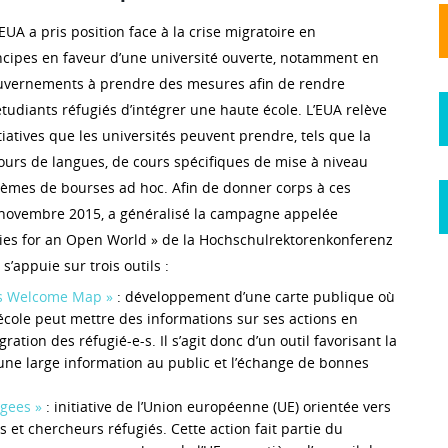
’EUA a pris position face à la crise migratoire en
cipes en faveur d’une université ouverte, notamment en
uvernements à prendre des mesures afin de rendre
étudiants réfugiés d’intégrer une haute école. L’EUA relève
itiatives que les universités peuvent prendre, tels que la
ours de langues, de cours spécifiques de mise à niveau
tèmes de bourses ad hoc. Afin de donner corps à ces
s novembre 2015, a généralisé la campagne appelée
ies for an Open World » de la Hochschulrektorenkonferenz
s’appuie sur trois outils :
s Welcome Map »
: développement d’une carte publique où
cole peut mettre des informations sur ses actions en
gration des réfugié-e-s. Il s’agit donc d’un outil favorisant la
une large information au public et l’échange de bonnes
gees »
: initiative de l’Union européenne (UE) orientée vers
 et chercheurs réfugiés. Cette action fait partie du