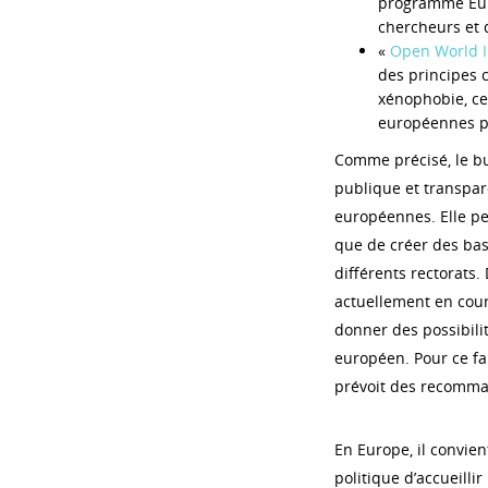
programme Eura
chercheurs et 
«
Open World In
des principes c
xénophobie, cet
européennes pe
Comme précisé, le bu
publique et transpare
européennes. Elle pe
que de créer des base
différents rectorats. 
actuellement en cour
donner des possibili
européen. Pour ce fai
prévoit des recomma
En Europe, il convien
politique d’accueilli