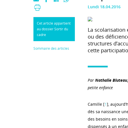
Lundi 18.04.2016
Cet article appartient
La scolarisation
au dossier Sortir du
cadre
ou des déficience
structures d’acc
Sommaire des articles
cette participati
Par
Nathalie Bluteau
petite enfance
Camille [
1
], aujourd’
dès sa naissance une
des besoins en soin
dispensés à un enfan