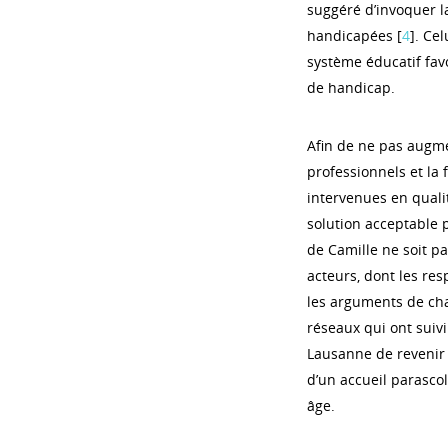
suggéré d’invoquer l
handicapées [
4
]. Cel
système éducatif favo
de handicap.
Afin de ne pas augme
professionnels et la 
intervenues en qualit
solution acceptable po
de Camille ne soit pa
acteurs, dont les res
les arguments de cha
réseaux qui ont suivi
Lausanne de revenir s
d’un accueil parascol
âge.