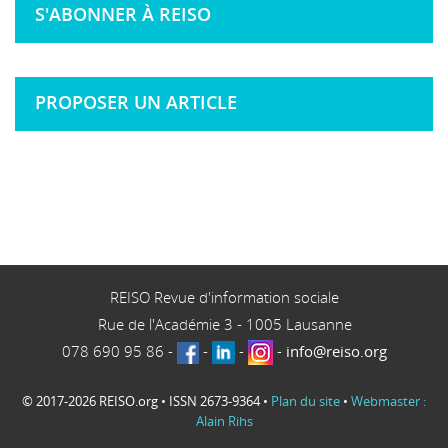
S'ABONNER À REISO
PROPOSER UN ARTICLE
REISO Revue d'information sociale
Rue de l'Académie 3
-
1005
Lausanne
078 690 95 86
-
-
-
-
info@reiso.org
© 2017-2026 REISO.org • ISSN 2673-9364 •
Plan du site
•
Webmaster :
Alain Rihs