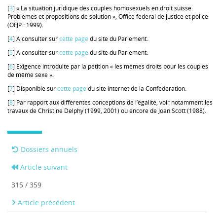
[
3
] « La situation juridique des couples homosexuels en droit suisse.
Problèmes et propositions de solution », Office fédéral de justice et police
(OFJP : 1999).
[
4
] A consulter sur
cette page
du site du Parlement.
[
5
] A consulter sur
cette page
du site du Parlement.
[
6
] Exigence introduite par la pétition « les mêmes droits pour les couples
de même sexe ».
[
7
] Disponible sur
cette page
du site internet de la Confédération.
[
8
] Par rapport aux différentes conceptions de l’égalité, voir notamment les
travaux de Christine Delphy (1999, 2001) ou encore de Joan Scott (1988).
Dossiers annuels
Article suivant
315 / 359
Article précédent