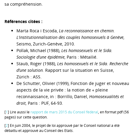
sa compréhension.
Références citées :
Marta Roca i Escoda,
La reconnaissance en chemin.
L’institutionnalisation des couples homosexuels à Genève,
Seismo, Zurich-Genève, 2010.
Pollak, Michael (1988),
Les homosexuels et le Sida.
Sociologie d’une épidémie,
Paris : Métailié.
Staub, Roger (1988),
Les homosexuels et le Sida. Recherche
d’une solution.
Rapport sur la situation en Suisse,
Zürich : ASS.
De Schutter, Olivier (1999), Fonction de juger et nouveau
aspects de la vie privée : la notion de « pleine
reconnaissance, in : Borrillo, Daniel,
Homosexualités et
droit,
Paris : PUF, 64-93.
[
1
] Lire aussi le
rapport de mars 2015 du Conseil fédéral
, en format pdf (56
pages) sur cette question.
[
2
] En juin 2004, le projet de loi approuvé par le Conseil national a été
débattu et approuvé au Conseil des Etats.