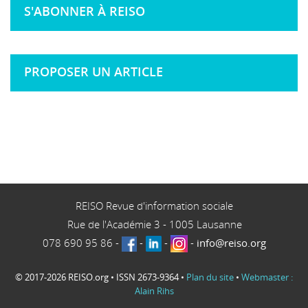
S'ABONNER À REISO
PROPOSER UN ARTICLE
REISO Revue d'information sociale
Rue de l'Académie 3
-
1005
Lausanne
078 690 95 86
-
-
-
-
info@reiso.org
© 2017-2026 REISO.org • ISSN 2673-9364 •
Plan du site
•
Webmaster :
Alain Rihs