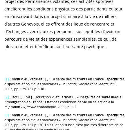
projet des Permanences volantes, ces activités sportives
améliorent les conditions physiques des participants et, tout
en s’inscrivant dans un projet similaire à la vie de milliers
d’autres Genevois, elles offrent des lieux de rencontre et
d’échanges avec d’autres personnes susceptibles d’avoir un
parcours de vie et des expériences semblables, ce qui, de
plus, a un effet bénéfique sur leur santé psychique.
[1]
Comiti V.-P., Patureau J., « La santé des migrants en France : spécificités,
dispositifs et politiques sanitaires », in :
Santé, Société et Solidarité
, n°1,
2005, pp. 129-137 p. 130.
[2]
Jusot F., Silva J., Dourgnon P. et Sermet C., « Inégalités de santé liées à
l’immigration en France : Effet des conditions de vie ou sélection à la
migration ? »,
Revue économique
, 2009, p. 1-2
[3]
Comiti V.-P., Patureau J., « La santé des migrants en France : spécificités,
dispositifs et politiques sanitaires », in :
Santé, Société et Solidarité
, n°1,
2005, pp. 129-137 p.130. La situation suisse n’est pas très différente de ce
qui est décrit dans cette étude française.