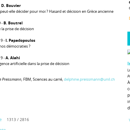
-
D. Bouvier
peut-elle décider pour moi ? Hasard et décision en Grèce ancienne
 -
B. Boutrel
la prise de décision
9 -
I. Papadopoulos
nos démocraties ?
9 -
A. Alahi
I
igence artificielle dans la prise de décision
L
P
e Preissmann,
FBM, Sciences au carré,
delphine.preissmann@unil.ch
À
c
p
i
d
e
1313 / 2816
nte