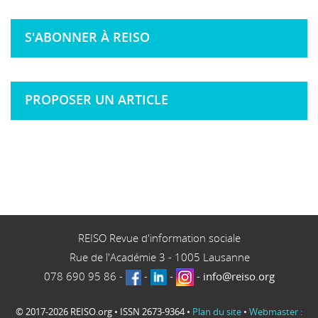
S'ABONNER À REISO
PROPOSER UN ARTICLE
REISO Revue d'information sociale
Rue de l'Académie 3
-
1005
Lausanne
078 690 95 86
-
-
-
-
info@reiso.org
© 2017-2026 REISO.org • ISSN 2673-9364 •
Plan du site
•
Webmaster :