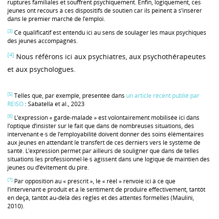
ruptures familiales et souffrent psychiquement. Enfin, logiquement, ces
jeunes ont recours à ces dispositifs de soutien car ils peinent à s’insérer
dans le premier marché de l’emploi.
[3]
Ce qualificatif est entendu ici au sens de soulager les maux psychiques
des jeunes accompagnés.
[4]
Nous référons ici aux psychiatres, aux psychothérapeutes
et aux psychologues.
[5]
Telles que, par exemple, présentée dans
un article récent publié par
REISO
: Sabatella et al., 2023
[6]
L’expression « garde-malade » est volontairement mobilisée ici dans
l’optique d’insister sur le fait que dans de nombreuses situations, des
intervenant·e·s de l’employabilité doivent donner des soins élémentaires
aux jeunes en attendant le transfert de ces derniers vers le système de
santé. L’expression permet par ailleurs de souligner que dans de telles
situations les professionnel·le·s agissent dans une logique de maintien des
jeunes ou d’évitement du pire.
[7]
Par opposition au « prescrit », le « réel » renvoie ici à ce que
l’intervenant·e produit et a le sentiment de produire effectivement, tantôt
en deçà, tantôt au-delà des règles et des attentes formelles (Maulini,
2010).