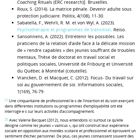
Coaching Rituals (ERC research)]. Bruxelles.
Roux, S. (2014). La matrice pénale. Devenir adulte sous
protection judiciaire. Politix, 4(108), 11‑30.
Sabatella, F., Wehrli, R. M. et von Wyl, A. (2023).
Psychothérapie et programmes de transition
. Reiso.
Sansonnens, A. (2022). Entretenir les possibles. Les
praticiens de la relation d’aide face à la délicate mission
de « rendre capables » des jeunes souffrant de troubles
mentaux, Thèse de doctorat en travail social et
politiques sociales, Université de Fribourg et Université
du Québec à Montréal (cotutelle).
Vrancken, D. et Macquet, C. (2012). Focus- Du travail sur
soi au gouvernement de soi. Informations sociales,
1(169), 76‑79.
[1]
Une cinquantaine de professionnel·le·s de l’insertion et du soin exerçant
dans différentes institutions ou programmes d’employabilité ont été
interrogé·e·s sur leurs activités d’accompagnement.
[2]
Avec Valérie Becquet (2012), nous entendons ici surtout ce qu’elle
désigne comme les jeunes « vaincus », qui ont construit leur expérience
sociale en opposition aux mondes scolaire et professionnel et éprouvent un
sentiment d’échec personnel. De plus, ces jeunes connaissent souvent des