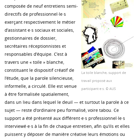
composée de neuf entretiens semi-
directifs de professionnel·le·s
exerçant respectivement le métier
d’assistant·e·s sociaux et sociales,
gestionnaires de dossier,
secrétaires réceptionnistes et
responsables d’équipe. C’est à
travers une « toile » blanche,
constituant le dispositif créatif de
La toile blanche, support de
l’étude, que la parole silencieuse,
travail proposé aux
informelle, a circulé. Elle est venue
participant·e·s. © AUS
à être formalisée spatialement,
dans un lieu dans lequel le deuil — et surtout la parole à ce
sujet — reste d’ordinaire peu formalisé, voire tabou. Ce
support a été présenté aux différent·e·s professionnel·le·s
interviewé·e·s à la fin de chaque entretien, afin qu’ils et elles
puissent y déposer de manière créative leurs émotions ou