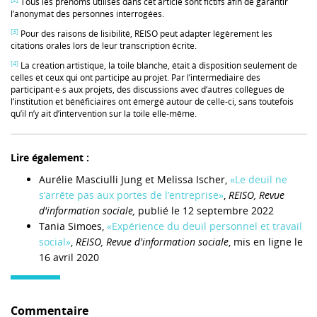
Tous les prénoms utilisés dans cet article sont fictifs afin de garantir
l’anonymat des personnes interrogées.
[3]
Pour des raisons de lisibilité, REISO peut adapter légèrement les
citations orales lors de leur transcription écrite.
[4]
La création artistique, la toile blanche, était à disposition seulement de
celles et ceux qui ont participé au projet. Par l’intermédiaire des
participant·e·s aux projets, des discussions avec d’autres collègues de
l’institution et bénéficiaires ont émergé autour de celle-ci, sans toutefois
qu’il n’y ait d’intervention sur la toile elle-même.
Lire également :
Aurélie Masciulli Jung et Melissa Ischer,
«Le deuil ne
s’arrête pas aux portes de l’entreprise»
,
REISO, Revue
d'information sociale,
publié le 12 septembre 2022
Tania Simoes,
«Expérience du deuil personnel et travail
social»
,
REISO, Revue d'information sociale
, mis en ligne le
16 avril 2020
Commentaire