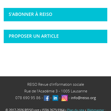
S'ABONNER À REISO
PROPOSER UN ARTICLE
REISO Revue d'information sociale
Rue de l'Académie 3
-
1005
Lausanne
078 690 95 86
-
-
-
-
info@reiso.org
© 2017-2026 REISO.org • ISSN 2673-9364 •
Plan du site
•
Webmaster :