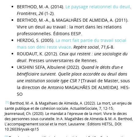
BERTHOD, M.-A. (2014).
Le paysage relationnel du deuil
.
Frontières
,
26
(1-2).
BERTHOD, M.-A., & MAGALHÃES DE ALMEIDA, A. (2011).
Vivre un deuil au travail : la mort dans les relations
professionnelles. Éditions EESP.
HERZOG, S. (2005).
La mort fait partie du travail social
mais son déni reste vivace
.
Repère social
,
71
,6-8.
ROUDAUT, K. (2012).
Ceux qui restent : une sociologie du
deuil
. Presses universitaires de Rennes.
UKSHINI SEFA, Albulenë (2022).
Quand le décès d’un·e
bénéficiaire survient. Quelle place accordée au deuil dans
une institution sociale type CSR ?
[Travail de Master, sous
la direction de Antonio MAGALHÃES DE ALMEIDA]. HES-
SO
[1]
Berthod, M.-A. & Magalhaes de Almeida, A. (2022). La mort, un enjeu de
santé publique et de cohésion sociale. ActualitéSociale, 7, 12-15;
Jeanrenaud, Ch. (2020). Le mandat à l'épreuve de la mort. Vivre le décès
des personnes sous curatelle. In A. Magalhães de Almeida & M.-A. Berthod,
L'accompagnement social et la mort. Lausanne : Éditions HETSL. DOI:
10.26039/yvak-qs15
[2]