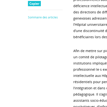
Copier
déficience intellectu
des directions de dif
Sommaire des articles
genevoises adressen
l’Hôpital universitair
d’une discontinuité d
bénéficiaires lors des
Afin de mettre sur pi
un comité de pilotag
institutions impliq
professionnel·le·s ex
intellectuelle aux Hô
résidentiels pour pe
l’intégration et dans
pédagogique. Il s’agi
assistants socio-éduc
psychologues, d’infir