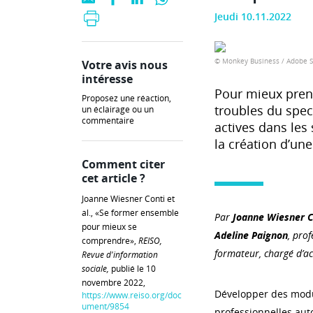
Jeudi 10.11.2022
© Monkey Business / Adobe S
Votre avis nous
intéresse
Pour mieux prend
Proposez une réaction,
troubles du spect
un éclairage ou un
commentaire
actives dans les
la création d’une
Comment citer
cet article ?
Joanne Wiesner Conti et
al., «Se former ensemble
Par
Joanne Wiesner C
pour mieux se
Adeline Paignon
, p
rof
comprendre»,
REISO,
formateur, chargé d’
Revue d'information
sociale,
publié le 10
novembre 2022,
Développer des modul
https://www.reiso.org/doc
ument/9854
professionnelles auto