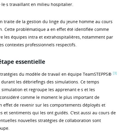
le·s travaillant en milieu hospitalier.
n traite de la gestion du linge du jeune homme au cours
on. Cette problématique a en effet été identifiée comme
re les équipes intra et extrahospitalières, notamment par
 contextes professionnels respectifs.
étape essentielle
[3]
t stratégies du modèle de travail en équipe TeamSTEPPS®
s durant les débriefings des simulations. Ce temps
a simulation et regroupe les apprenant·e·s et les
t considéré comme le moment le plus important de
t en effet de revenir sur les comportements déployés et
s et sentiments qui les ont guidés. C’est aussi au cours de
ntuelles nouvelles stratégies de collaboration sont
oupe.