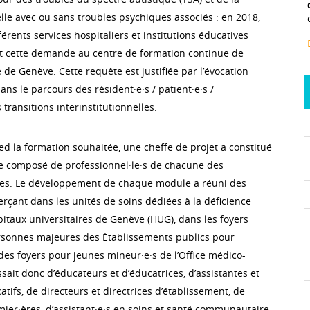
elle avec ou sans troubles psychiques associés : en 2018,
férents services hospitaliers et institutions éducatives
t cette demande au centre de formation continue de
e de Genève. Cette requête est justifiée par l’évocation
ans le parcours des résident·e·s / patient·e·s /
 transitions interinstitutionnelles.
ed la formation souhaitée, une cheffe de projet a constitué
e composé de professionnel·le·s de chacune des
uées. Le développement de chaque module a réuni des
erçant dans les unités de soins dédiées à la déficience
pitaux universitaires de Genève (HUG), dans les foyers
rsonnes majeures des Établissements publics pour
 des foyers pour jeunes mineur·e·s de l’Office médico-
ssait donc d’éducateurs et d’éducatrices, d’assistantes et
atifs, de directeurs et directrices d’établissement, de
mier·ères, d’assistant·e·s en soins et santé communautaire