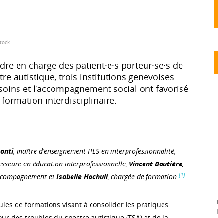
tock
re en charge des patient·e·s porteur·se·s de
re autistique, trois institutions genevoises
 soins et l’accompagnement social ont favorisé
 formation interdisciplinaire.
onti
, maître d’enseignement HES en interprofessionnalité,
esseure en éducation interprofessionnelle,
Vincent Boutière,
[1]
accompagnement et
Isabelle Hochuli
, chargée de formation
es de formations visant à consolider les pratiques
ur des troubles du spectre autistique (TSA) et de la