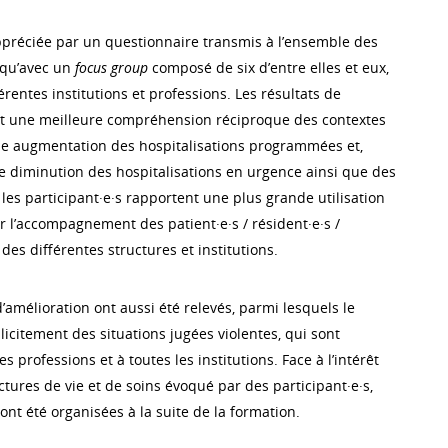
ppréciée par un questionnaire transmis à l’ensemble des
i qu’avec un
focus group
composé de six d’entre elles et eux,
érentes institutions et professions. Les résultats de
nt une meilleure compréhension réciproque des contextes
une augmentation des hospitalisations programmées et,
 diminution des hospitalisations en urgence ainsi que des
 les participant·e·s rapportent une plus grande utilisation
r l’accompagnement des patient·e·s / résident·e·s /
 des différentes structures et institutions.
amélioration ont aussi été relevés, parmi lesquels le
icitement des situations jugées violentes, qui sont
 professions et à toutes les institutions. Face à l’intérêt
ctures de vie et de soins évoqué par des participant·e·s,
 ont été organisées à la suite de la formation.