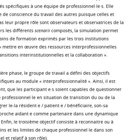
és spécifiques à une équipe de professionnel·le·s. Elle
se de conscience du travail des autres puisque celles et
s leur propre rôle sont observateurs et observatrices de la
ers les différents
scenarii
composés, la simulation permet
ins de formation exprimés par les trois institutions
 « mettre en œuvre des ressources interprofessionnelles
nsitions interinstitutionnelles et la collaboration ».
re phase, le groupe de travail a défini des objectifs
iques au module « interprofessionnalité ». Ainsi, il est
t, que les participant·e·s soient capables de questionner
professionnel·le en situation de transition du ou de la
grer le-la résident·e / patient·e / bénéficiaire, son-sa
ou proche aidant·e comme partenaire dans une dynamique
 Enfin, le troisième objectif consiste à reconnaitre ou à
ins et les limites de chaque professionnel·le dans son
l et relatif à son rôle).