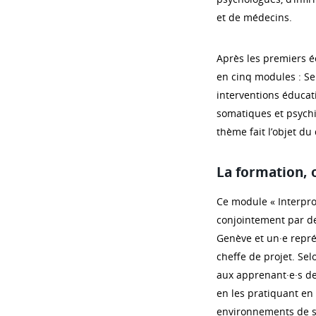
et de médecins.
Après les premiers é
en cinq modules : Sen
interventions éducat
somatiques et psychia
thème fait l’objet d
La formation, 
Ce module « Interpro
conjointement par d
Genève et un·e repré
cheffe de projet. Sel
aux apprenant·e·s d
en les pratiquant en
environnements de soi