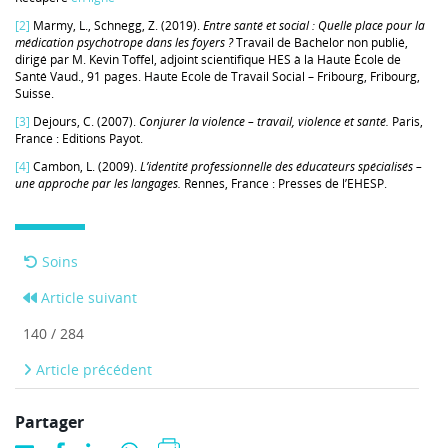
[2]
Marmy, L., Schnegg, Z. (2019).
Entre santé et social : Quelle place pour la
médication psychotrope dans les foyers ?
Travail de Bachelor non publié,
dirigé par M. Kevin Toffel, adjoint scientifique HES à la Haute École de
Santé Vaud., 91 pages. Haute Ecole de Travail Social – Fribourg, Fribourg,
Suisse.
[3]
Dejours, C. (2007).
Conjurer la violence – travail, violence et santé.
Paris,
France : Editions Payot.
[4]
Cambon, L. (2009).
L’identité professionnelle des éducateurs spécialisés –
une approche par les langages.
Rennes, France : Presses de l’EHESP.
Soins
Article suivant
140 / 284
Article précédent
Partager