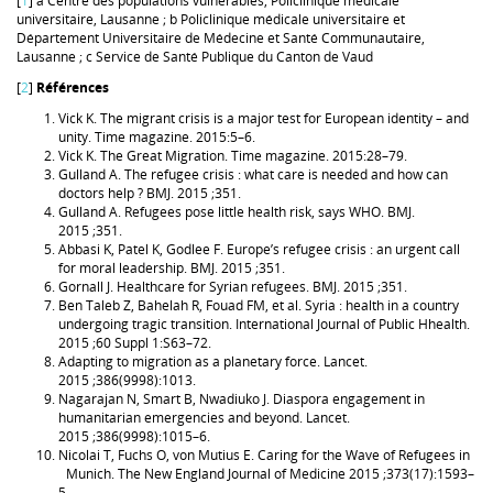
[
1
] a Centre des populations vulnérables, Policlinique médicale
universitaire, Lausanne ; b Policlinique médicale universitaire et
Département Universitaire de Médecine et Santé Communautaire,
Lausanne ; c Service de Santé Publique du Canton de Vaud
[
2
]
Références
Vick K. The migrant crisis is a major test for European identity – and
unity. Time magazine. 2015:5–6.
Vick K. The Great Migration. Time magazine. 2015:28–79.
Gulland A. The refugee crisis : what care is needed and how can
doctors help ? BMJ. 2015 ;351.
Gulland A. Refugees pose little health risk, says WHO. BMJ.
2015 ;351.
Abbasi K, Patel K, Godlee F. Europe’s refugee crisis : an urgent call
for moral leadership. BMJ. 2015 ;351.
Gornall J. Healthcare for Syrian refugees. BMJ. 2015 ;351.
Ben Taleb Z, Bahelah R, Fouad FM, et al. Syria : health in a country
undergoing tragic transition. International Journal of Public Hhealth.
2015 ;60 Suppl 1:S63–72.
Adapting to migration as a planetary force. Lancet.
2015 ;386(9998):1013.
Nagarajan N, Smart B, Nwadiuko J. Diaspora engagement in
humanitarian emergencies and beyond. Lancet.
2015 ;386(9998):1015–6.
Nicolai T, Fuchs O, von Mutius E. Caring for the Wave of Refugees in
Munich. The New England Journal of Medicine 2015 ;373(17):1593–
5.