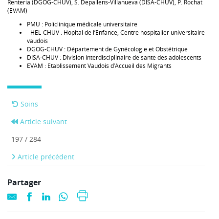
Renteria (DGOG-CHUV), S. Depallens-Villanueva (DISA-CHUV), P. Rochat
(EVAM)
PMU : Policlinique médicale universitaire
HEL-CHUV : Hôpital de l’Enfance, Centre hospitalier universitaire
vaudois
DGOG-CHUV : Département de Gynécologie et Obstétrique
DISA-CHUV : Division interdisciplinaire de santé des adolescents
EVAM : Etablissement Vaudois d’Accueil des Migrants
Soins
Article suivant
197 / 284
Article précédent
Partager