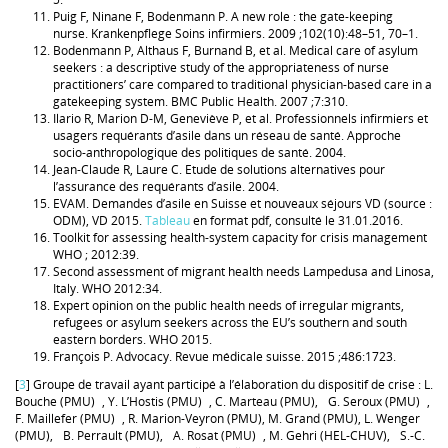
Puig F, Ninane F, Bodenmann P. A new role : the gate-keeping
nurse. Krankenpflege Soins infirmiers. 2009 ;102(10):48–51, 70–1.
Bodenmann P, Althaus F, Burnand B, et al. Medical care of asylum
seekers : a descriptive study of the appropriateness of nurse
practitioners’ care compared to traditional physician-based care in a
gatekeeping system. BMC Public Health. 2007 ;7:310.
Ilario R, Marion D-M, Geneviève P, et al. Professionnels infirmiers et
usagers requérants d’asile dans un réseau de santé. Approche
socio-anthropologique des politiques de santé. 2004.
Jean-Claude R, Laure C. Etude de solutions alternatives pour
l’assurance des requérants d’asile. 2004.
EVAM. Demandes d’asile en Suisse et nouveaux séjours VD (source :
ODM), VD 2015.
Tableau
en format pdf, consulté le 31.01.2016.
Toolkit for assessing health-system capacity for crisis management
WHO ; 2012:39.
Second assessment of migrant health needs Lampedusa and Linosa,
Italy. WHO 2012:34.
Expert opinion on the public health needs of irregular migrants,
refugees or asylum seekers across the EU’s southern and south
eastern borders. WHO 2015.
François P. Advocacy. Revue médicale suisse. 2015 ;486:1723.
[
3
] Groupe de travail ayant participé à l’élaboration du dispositif de crise : L.
Bouche (PMU) , Y. L’Hostis (PMU) , C. Marteau (PMU), G. Seroux (PMU) ,
F. Maillefer (PMU) , R. Marion-Veyron (PMU), M. Grand (PMU), L. Wenger
(PMU), B. Perrault (PMU), A. Rosat (PMU) , M. Gehri (HEL-CHUV), S.-C.