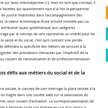
ne sur base intersubjective [
4
], mais en tant que concept, il
 facettes qui questionnent tout à la fois la perspective
s de justice mobilisées dans l’accompagnement des
s, la valeur économique d’une activité invisible peu ou
 attribution quasi systématique aux catégories
lairage par le concept de
care
représente un intérêt pour les
la santé et du social, c’est qu’il contient une portée
de défendre la spécificité des métiers de services à la
garder des prestations menacées par l’impératif de la
us couvert de rationalisation et de professionnalisation.
is défis aux métiers du social et de la
tice sociale, le concept de
care
interroge la place laissée à la
ou fragile dans une société axée sur la valorisation du
mie, sous couvert d’activation. La surresponsabilisation de
lle à déployer toute son énergie en vue d’un retour à