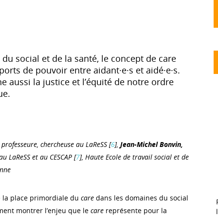
du social et de la santé, le concept de care
ports de pouvoir entre aidant·e·s et aidé·e·s.
e aussi la justice et l’équité de notre ordre
ue.
professeure, chercheuse au LaReSS [
6
],
Jean-Michel Bonvin,
 au LaReSS et au CESCAP [
7
], Haute Ecole de travail social et de
anne
 la place primordiale du
care
dans les domaines du social
ment montrer l’enjeu que le
care
représente pour la