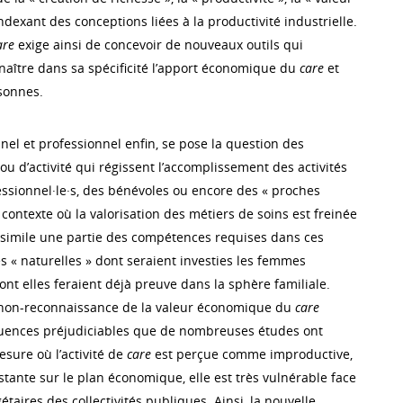
ndexant des conceptions liées à la productivité industrielle.
are
exige ainsi de concevoir de nouveaux outils qui
aître dans sa spécificité l’apport économique du
care
et
sonnes.
nel et professionnel enfin, se pose la question des
 ou d’activité qui régissent l’accomplissement des activités
ssionnel·le·s, des bénévoles ou encore des « proches
 contexte où la valorisation des métiers de soins est freinée
 assimile une partie des compétences requises dans ces
s « naturelles » dont seraient investies les femmes
ont elles feraient déjà preuve dans la sphère familiale.
a non-reconnaissance de la valeur économique du
care
uences préjudiciables que de nombreuses études ont
esure où l’activité de
care
est perçue comme improductive,
tante sur le plan économique, elle est très vulnérable face
étaires des collectivités publiques. Ainsi, la nouvelle