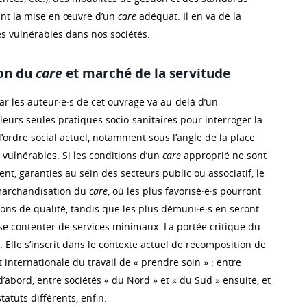
sant la mise en œuvre d’un
care
adéquat. Il en va de la
s vulnérables dans nos sociétés.
on du
care
et marché de la servitude
ar les auteur·e·s de cet ouvrage va au-delà d’un
eurs seules pratiques socio-sanitaires pour interroger la
 l’ordre social actuel, notamment sous l’angle de la place
s vulnérables. Si les conditions d’un
care
approprié ne sont
nt, garanties au sein des secteurs public ou associatif, le
 marchandisation du
care
, où les plus favorisé·e·s pourront
ions de qualité, tandis que les plus démuni·e·s en seront
 se contenter de services minimaux. La portée critique du
 Elle s’inscrit dans le contexte actuel de recomposition de
t internationale du travail de « prendre soin » : entre
bord, entre sociétés « du Nord » et « du Sud » ensuite, et
atuts différents, enfin.