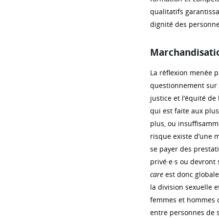
qualitatifs garantis
dignité des personne
Marchandisati
La réflexion menée p
questionnement sur l
justice et l’équité de
qui est faite aux plu
plus, ou insuffisamme
risque existe d’une
se payer des prestat
privé·e·s ou devront
care
est donc globale.
la division sexuelle e
femmes et hommes d’a
entre personnes de st