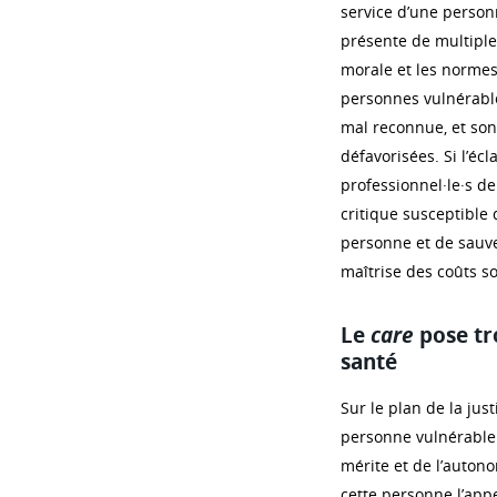
service d’une person
présente de multiples
morale et les norme
personnes vulnérable
mal reconnue, et son
défavorisées. Si l’éc
professionnel·le·s de 
critique susceptible 
personne et de sauve
maîtrise des coûts so
Le
care
pose tro
santé
Sur le plan de la jus
personne vulnérable 
mérite et de l’autono
cette personne l’appe