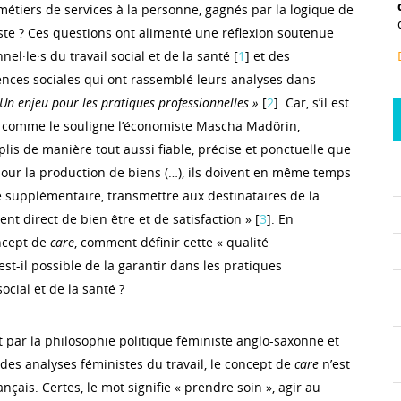
étiers de services à la personne, gagnés par la logique de
viste ? Ces questions ont alimenté une réflexion soutenue
nel·le·s du travail social et de la santé [
1
] et des
ences sociales qui ont rassemblé leurs analyses dans
 Un enjeu pour les pratiques professionnelles »
[
2
]. Car, s’il est
, comme le souligne l’économiste Mascha Madörin,
lis de manière tout aussi fiable, précise et ponctuelle que
 pour la production de biens (…), ils doivent en même temps
 supplémentaire, transmettre aux destinataires de la
nt direct de bien être et de satisfaction » [
3
]. En
ncept de
care
, comment définir cette « qualité
st-il possible de la garantir dans les pratiques
ocial et de la santé ?
 par la philosophie politique féministe anglo-saxonne et
des analyses féministes du travail, le concept de
care
n’est
nçais. Certes, le mot signifie « prendre soin », agir au