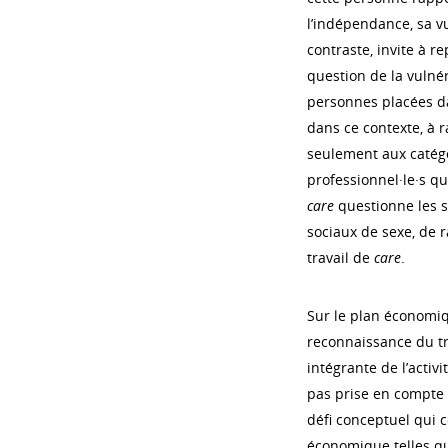
l’indépendance, sa vu
contraste, invite à r
question de la vulné
personnes placées da
dans ce contexte, à 
seulement aux catégo
professionnel·le·s qu
care
questionne les s
sociaux de sexe, de r
travail de
care
.
Sur le plan économiq
reconnaissance du tr
intégrante de l’activ
pas prise en compte da
défi conceptuel qui 
économique telles que 