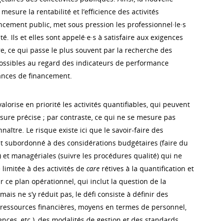
esure la rentabilité et l’efficience des activités
ncement public, met sous pression les professionnel·le·s
té. Ils et elles sont appelé·e·s à satisfaire aux exigences
e, ce qui passe le plus souvent par la recherche des
possibles au regard des indicateurs de performance
ances de financement.
lorise en priorité les activités quantifiables, qui peuvent
esure précise ; par contraste, ce qui ne se mesure pas
naître. Le risque existe ici que le savoir-faire des
oit subordonné à des considérations budgétaires (faire du
e) et managériales (suivre les procédures qualité) qui ne
 limitée à des activités de
care
rétives à la quantification et
ur ce plan opérationnel, qui inclut la question de la
ais ne s’y réduit pas, le défi consiste à définir des
é (ressources financières, moyens en termes de personnel,
nces, etc.), des modalités de gestion et des standards