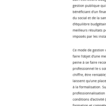
gestion publique qui m
bénéficiant d’un fina
du social et de la san
d’équilibre budgétair
meilleurs résultats 
imposés par les inst
Ce mode de gestion va
faire l’objet d’une m
peine à se faire recon
professionnel·le·s s
chiffre, être rentabl
laissent qu’une place
à la formalisation. S
professionnalisation m
conditions d’activit
formation et compéte