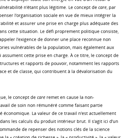
lnérabilité n’étant plus légitime. Le concept de
care
, par
epenser l’organisation sociale en vue de mieux intégrer la
rabilité et assurer une prise en charge plus adéquate des
ns cette situation. Le défi proprement politique consiste,
rappeler l’exigence de donner une place reconnue non
ries vulnérables de la population, mais également aux
i assument cette prise en charge. À ce titre, le concept de
tructures et rapports de pouvoir, notamment les rapports
ace et de classe, qui contribuent à la dévalorisation du
ue, le concept de
care
remet en cause la non-
avail de soin non rémunéré comme faisant partie
ité économique. La valeur de ce travail n’est actuellement
ns les calculs du produit intérieur brut. Il s’agit ici d’un
commande de repenser des notions clés de la science
la « création de richesse », la « productivité », la « valeur