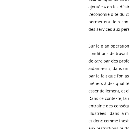
ajoutée » en les dési
L’économie dite du
c
permettent de reconn
des services aux per
Sur le plan opération
conditions de travail
de
care
par des profe
aidant·e·s », dans un
par le fait que l’on
métiers à des qualité
essentiellement, et d
Dans ce contexte, l
entraîne des conséq
illustrées : dans la m
et donc comme inexis
aux restrictions budg