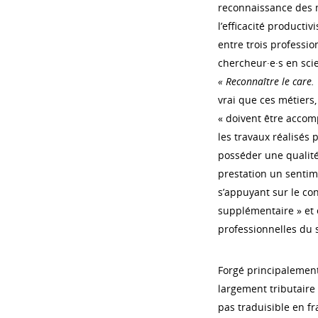
reconnaissance des m
l’efficacité producti
entre trois profession
chercheur·e·s en sci
« Reconnaître le care.
vrai que ces métiers
« doivent être accomp
les travaux réalisés
posséder une qualité
prestation un sentime
s’appuyant sur le co
supplémentaire » et e
professionnelles du s
Forgé principalement
largement tributaire 
pas traduisible en fra