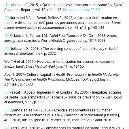
[1]
Lehmann P., 2015, « Qu'est-ce que les compétences en santé ? », Swiss
Academic Reports, vol. 10, n°4, p.12.
Présentation sur REISO
[2]
Normand R.A. et Benoit Reflets S., 2012, « L’accès à l’information en
matière de santé : un défi pour les personnes peu alphabétisées »,
Revue
d'intervention sociale et communautaire
, vol. 18, n° 2, p.143-144
[3]
Kickbusch I., Pelikan J.M., Apfel F. et Tsouros A.D. (Dir.), 2013,
Health
literacy : the solid facts
, World Health Organization, p.1017-1018
[4]
Nutbeam D., 2008, « The evolving concept of health literacy »,
Social
Science & Medicine
, n. 67, p. 2072
Wolff H et al, 2011 « Healthcare renunciation for economic reason in
Switzerland”,
Swiss Medical Weekly
, n. 41, w. 13165
Abel T, 2007« Cultural capital in Health Promotion », in
Health Modernity :
The Role of theory in Health Promotion
, McQueen D.V. et Kickbush I.,
Springer, p. 43-73.
[5]
Pascal J., Abbey-Huguenin H. et Lombrail P., 2006, « Inégalités sociales
de santé : quels impacts sur l'accès aux soins de prévention ? »,
Lien social
et politiques
, n°55, p. 117
[6]
Eyland I. et Jean A. (2016), « Exercice et apprentissage du métier
d’infirmier : à la recherche du Care »,
Éducation et socialisation
[En ligne],
40 | 2016, mis en ligne le 01 février 2016, consulté le 12 août 2016
[7]
Bieri U et al. (2016) « Compétences en matière de santé : enquête 2015