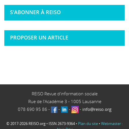
S'ABONNER À REISO
PROPOSER UN ARTICLE
REISO Revue d'information sociale
Rue de l'Académie 3
-
1005
Lausanne
078 690 95 86
-
-
-
-
info@reiso.org
© 2017-2026 REISO.org • ISSN 2673-9364 •
Plan du site
•
Webmaster :