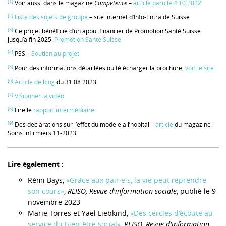
[1]
Voir aussi dans le magazine
Competence
–
article paru le 4.10.2022
[2]
Liste des sujets de groupe
– site internet d’Info-Entraide Suisse
[3]
Ce projet bénéficie d’un appui financier de Promotion Santé Suisse
jusqu’à fin 2025.
Promotion Santé Suisse
[4]
PSS –
Soutien au projet
[5]
Pour des informations détaillées ou télécharger la brochure,
voir le site
[6]
Article de blog
du 31.08.2023
[7]
Visionner la vidéo
[8]
Lire le
rapport intermédiaire
[9]
Des déclarations sur l’effet du modèle à l’hôpital –
article
du magazine
Soins infirmiers 11-2023
Lire également :
Rémi Bays,
«Grâce aux pair·e·s, la vie peut reprendre
son cours»
,
REISO, Revue d'information sociale
, publié le 9
novembre 2023
Marie Torres et Yaël Liebkind,
«Des cercles d’écoute au
service du bien-être social»
,
REISO, Revue d'information