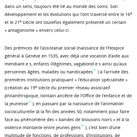
dans un sens, toujours été lié au monde des soins. Son
e
développement et les évolutions qui l’ont traversé entre le 16
e
et le 21
siècle ont toutefois également présenté un certain
« antagonisme » envers celui-ci.
Des prémices de l’assistanat social (naissance de l’Hospice
général à Genève en 1535, avec déjà une vocation d’aide aux
mendiant·e·s, enfants illégitimes, vagabond·e·s ainsi qu’aux
[4]
personnes âgées, malades ou handicapées
) à l’arrivée des
premières institutions pratiquant « l’éducation spécialisée »
e
(création au 19
siècle du premier réseau associatif
philanthropique, lointain ancêtre de l’Office de l’enfance et de
[5]
la jeunesse
), en passant par la naissance de l’animation
socioculturelle (à la fin des années 50, notamment pour faire
face au phénomène des « bandes de blousons noirs » et à la
[6]
violence montante entre jeunes gens
), c’est bien d’une
multitude de fonctions, de professions, d’institutions, de