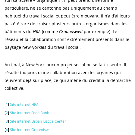
son caractère « organique » : il peut prend une forme
particulière, ne se cantonne pas uniquement au champ
habituel du travail social et peut être mouvant. Il n’a d’ailleurs
pas été rare de croiser plusieurs autres organismes dans les
bâtiments du
HRA
(comme
Groundswell
par exemple). Le
réseau et la collaboration sont extrêmement présents dans le
paysage new-yorkais du travail social.
Au final, à New York, aucun projet social ne se fait « seul ». Il
résulte toujours d’une collaboration avec des organes qui
œuvrent déjà sur place, ce qui amène du crédit à la démarche
collective.
[
1
]
Site internet HRA
[
2
]
Site internet Food Bank
[
3
]
Site internet Urban Justice Center
[
4
]
Site internet Groundswell