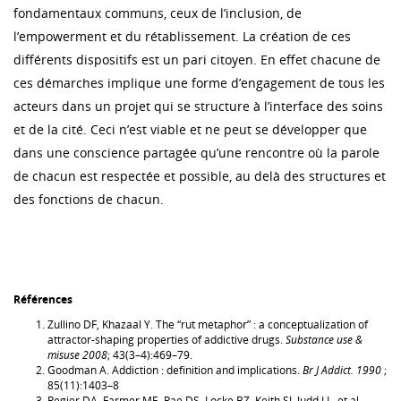
fondamentaux communs, ceux de l’inclusion, de
l’empowerment et du rétablissement. La création de ces
différents dispositifs est un pari citoyen. En effet chacune de
ces démarches implique une forme d’engagement de tous les
acteurs dans un projet qui se structure à l’interface des soins
et de la cité. Ceci n’est viable et ne peut se développer que
dans une conscience partagée qu’une rencontre où la parole
de chacun est respectée et possible, au delà des structures et
des fonctions de chacun.
Références
Zullino DF, Khazaal Y. The “rut metaphor” : a conceptualization of
attractor-shaping properties of addictive drugs.
Substance use &
misuse 2008
; 43(3–4):469–79.
Goodman A. Addiction : definition and implications.
Br J Addict. 1990
;
85(11):1403–8
Regier DA, Farmer ME, Rae DS, Locke BZ, Keith SJ, Judd LL, et al.