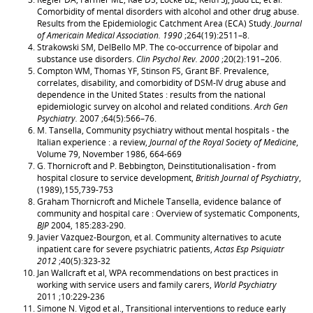
Comorbidity of mental disorders with alcohol and other drug abuse.
Results from the Epidemiologic Catchment Area (ECA) Study.
Journal
of Americain Medical Association. 1990
;264(19):2511–8.
Strakowski SM, DelBello MP. The co-occurrence of bipolar and
substance use disorders.
Clin Psychol Rev. 2000
;20(2):191–206.
Compton WM, Thomas YF, Stinson FS, Grant BF. Prevalence,
correlates, disability, and comorbidity of DSM-IV drug abuse and
dependence in the United States : results from the national
epidemiologic survey on alcohol and related conditions.
Arch Gen
Psychiatry.
2007 ;64(5):566–76.
M. Tansella, Community psychiatry without mental hospitals - the
Italian experience : a review,
Journal of the Royal Society of Medicine
,
Volume 79, November 1986, 664-669
G. Thornicroft and P. Bebbington, Deinstitutionalisation - from
hospital closure to service development,
British Journal of Psychiatry
,
(1989),155,739-753
Graham Thornicroft and Michele Tansella, evidence balance of
community and hospital care : Overview of systematic Components,
BJP
2004, 185:283-290.
Javier Vázquez-Bourgon, et al. Community alternatives to acute
inpatient care for severe psychiatric patients,
Actas Esp Psiquiatr
2012
;40(5):323-32
Jan Wallcraft et al, WPA recommendations on best practices in
working with service users and family carers,
World Psychiatry
2011 ;10:229-236
Simone N. Vigod et al., Transitional interventions to reduce early