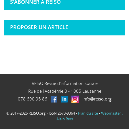
S'ABONNER À REISO
PROPOSER UN ARTICLE
REISO Revue d'information sociale
Rue de l'Académie 3
-
1005
Lausanne
078 690 95 86
-
-
-
-
info@reiso.org
© 2017-2026 REISO.org • ISSN 2673-9364 •
Plan du site
•
Webmaster :
Alain Rihs