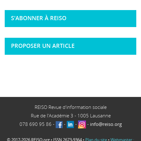
S'ABONNER À REISO
PROPOSER UN ARTICLE
REISO Revue d'information sociale
Rue de l'Académie 3
-
1005
Lausanne
078 690 95 86
-
-
-
-
info@reiso.org
© 2017-2026 REISO.org • ISSN 2673-9364 •
Plan du site
•
Webmaster :