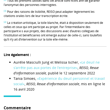
Tous les prénoms utilisés dans cet article sont fictifs afin de garantir
l’anonymat des personnes interrogées.
[3]
Pour des raisons de lisibilité, REISO peut adapter légèrement les
citations orales lors de leur transcription écrite.
[4]
La création artistique, la toile blanche, était à disposition seulement de
celles et ceux qui ont participé au projet. Par l’intermédiaire des
participant·e·s aux projets, des discussions avec d’autres collègues de
l’institution et bénéficiaires ont émergé autour de celle-ci, sans toutefois
qu’il n’y ait d’intervention sur la toile elle-même.
Lire également :
Aurélie Masciulli Jung et Melissa Ischer,
«Le deuil ne
s’arrête pas aux portes de l’entreprise»
,
REISO, Revue
d'information sociale,
publié le 12 septembre 2022
Tania Simoes,
«Expérience du deuil personnel et travail
social»
,
REISO, Revue d'information sociale
, mis en ligne le
16 avril 2020
Commentaire