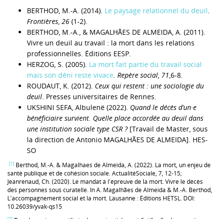
BERTHOD, M.-A. (2014).
Le paysage relationnel du deuil
.
Frontières
,
26
(1-2).
BERTHOD, M.-A., & MAGALHÃES DE ALMEIDA, A. (2011).
Vivre un deuil au travail : la mort dans les relations
professionnelles. Éditions EESP.
HERZOG, S. (2005).
La mort fait partie du travail social
mais son déni reste vivace
.
Repère social
,
71
,6-8.
ROUDAUT, K. (2012).
Ceux qui restent : une sociologie du
deuil
. Presses universitaires de Rennes.
UKSHINI SEFA, Albulenë (2022).
Quand le décès d’un·e
bénéficiaire survient. Quelle place accordée au deuil dans
une institution sociale type CSR ?
[Travail de Master, sous
la direction de Antonio MAGALHÃES DE ALMEIDA]. HES-
SO
[1]
Berthod, M.-A. & Magalhaes de Almeida, A. (2022). La mort, un enjeu de
santé publique et de cohésion sociale. ActualitéSociale, 7, 12-15;
Jeanrenaud, Ch. (2020). Le mandat à l'épreuve de la mort. Vivre le décès
des personnes sous curatelle. In A. Magalhães de Almeida & M.-A. Berthod,
L'accompagnement social et la mort. Lausanne : Éditions HETSL. DOI:
10.26039/yvak-qs15
[2]