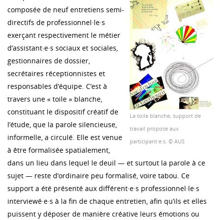
composée de neuf entretiens semi-
directifs de professionnel·le·s
exerçant respectivement le métier
d’assistant·e·s sociaux et sociales,
gestionnaires de dossier,
secrétaires réceptionnistes et
responsables d’équipe. C’est à
travers une « toile » blanche,
constituant le dispositif créatif de
La toile blanche, support de
l’étude, que la parole silencieuse,
travail proposé aux
informelle, a circulé. Elle est venue
participant·e·s. © AUS
à être formalisée spatialement,
dans un lieu dans lequel le deuil — et surtout la parole à ce
sujet — reste d’ordinaire peu formalisé, voire tabou. Ce
support a été présenté aux différent·e·s professionnel·le·s
interviewé·e·s à la fin de chaque entretien, afin qu’ils et elles
puissent y déposer de manière créative leurs émotions ou