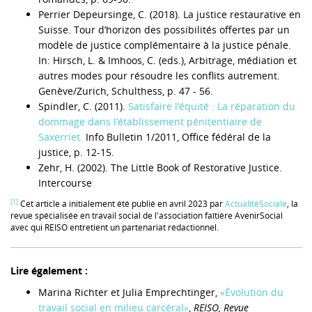
Perrier Depeursinge, C. (2018). La justice restaurative en
Suisse. Tour d’horizon des possibilités offertes par un
modèle de justice complémentaire à la justice pénale.
In: Hirsch, L. & Imhoos, C. (eds.), Arbitrage, médiation et
autres modes pour résoudre les conflits autrement.
Genève/Zurich, Schulthess, p. 47 - 56.
Spindler, C. (2011).
Satisfaire l’équité : La réparation du
dommage dans l’établissement pénitentiaire de
Saxerriet.
Info Bulletin 1/2011, Office fédéral de la
justice, p. 12-15.
Zehr, H. (2002). The Little Book of Restorative Justice.
Intercourse
[1]
Cet article a initialement été publié en avril 2023 par
ActualitéSociale
, la
revue spécialisée en travail social de l'association faîtière AvenirSocial
avec qui REISO entretient un partenariat rédactionnel.
Lire également :
Marina Richter et Julia Emprechtinger,
«Évolution du
travail social en milieu carcéral»
,
REISO, Revue