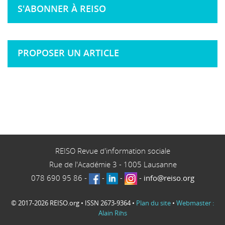
S'ABONNER À REISO
PROPOSER UN ARTICLE
REISO Revue d'information sociale
Rue de l'Académie 3
-
1005
Lausanne
078 690 95 86
-
-
-
-
info@reiso.org
© 2017-2026 REISO.org • ISSN 2673-9364 •
Plan du site
•
Webmaster :
Alain Rihs