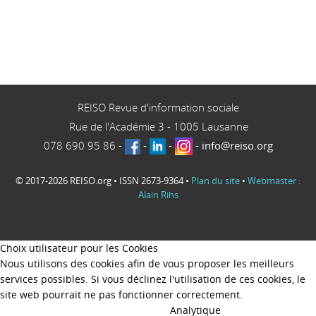
REISO Revue d'information sociale
Rue de l'Académie 3
-
1005
Lausanne
078 690 95 86
-
-
-
-
info@reiso.org
© 2017-2026 REISO.org • ISSN 2673-9364 •
Plan du site
•
Webmaster :
Alain Rihs
Choix utilisateur pour les Cookies
Nous utilisons des cookies afin de vous proposer les meilleurs
services possibles. Si vous déclinez l'utilisation de ces cookies, le
site web pourrait ne pas fonctionner correctement.
Analytique