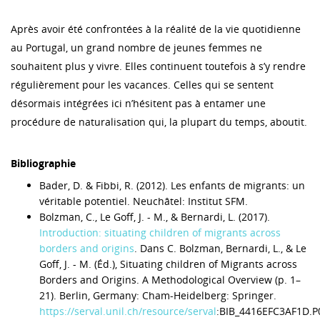
Après avoir été confrontées à la réalité de la vie quotidienne
au Portugal, un grand nombre de jeunes femmes ne
souhaitent plus y vivre. Elles continuent toutefois à s’y rendre
régulièrement pour les vacances. Celles qui se sentent
désormais intégrées ici n’hésitent pas à entamer une
procédure de naturalisation qui, la plupart du temps, aboutit.
Bibliographie
Bader, D. & Fibbi, R. (2012). Les enfants de migrants: un
véritable potentiel. Neuchâtel: Institut SFM.
Bolzman, C., Le Goff, J. - M., & Bernardi, L. (2017).
Introduction: situating children of migrants across
borders and origins
. Dans C. Bolzman, Bernardi, L., & Le
Goff, J. - M. (Éd.), Situating children of Migrants across
Borders and Origins. A Methodological Overview (p. 1–
21). Berlin, Germany: Cham-Heidelberg: Springer.
https://serval.unil.ch/resource/serval
:BIB_4416EFC3AF1D.P