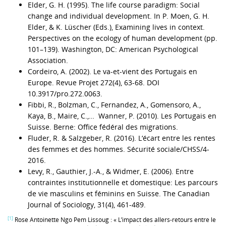
Elder, G. H. (1995). The life course paradigm: Social
change and individual development. In P. Moen, G. H.
Elder, & K. Lüscher (Eds.), Examining lives in context.
Perspectives on the ecology of human development (pp.
101–139). Washington, DC: American Psychological
Association.
Cordeiro, A. (2002). Le va-et-vient des Portugais en
Europe. Revue Projet 272(4), 63-68. DOI
10.3917/pro.272.0063.
Fibbi, R., Bolzman, C., Fernandez, A., Gomensoro, A.,
Kaya, B., Maire, C.,… Wanner, P. (2010). Les Portugais en
Suisse. Berne: Office fédéral des migrations.
Fluder, R. & Salzgeber, R. (2016). L‘écart entre les rentes
des femmes et des hommes. Sécurité sociale/CHSS/4-
2016.
Levy, R., Gauthier, J.-A., & Widmer, E. (2006). Entre
contraintes institutionnelle et domestique: Les parcours
de vie masculins et féminins en Suisse. The Canadian
Journal of Sociology, 31(4), 461-489.
[1]
Rose Antoinette Ngo Pem Lissoug : « L’impact des allers-retours entre le