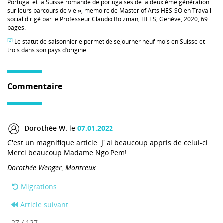
Portugal et la Suisse romande de portugaises de la deuxième génération
sur leurs parcours de vie
»
, mémoire de Master of Arts HES-SO en Travail
social dirigé par le Professeur Claudio Bolzman, HETS, Genève, 2020, 69
pages.
[2]
Le statut de saisonnier·e permet de séjourner neuf mois en Suisse et
trois dans son pays d’origine.
Commentaire
Dorothée W.
le
07.01.2022
C'est un magnifique article. J' ai beaucoup appris de celui-ci.
Merci beaucoup Madame Ngo Pem!
Dorothée Wenger, Montreux
Migrations
Article suivant
27 / 127